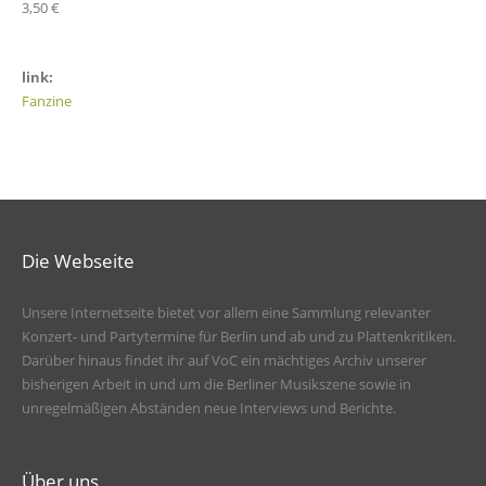
3,50 €
link:
Fanzine
Die Webseite
Unsere Internetseite bietet vor allem eine Sammlung relevanter
Konzert- und Partytermine für Berlin und ab und zu Plattenkritiken.
Darüber hinaus findet ihr auf VoC ein mächtiges Archiv unserer
bisherigen Arbeit in und um die Berliner Musikszene sowie in
unregelmäßigen Abständen neue Interviews und Berichte.
Über uns