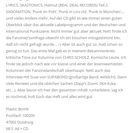
LYRICS, SKA2TONICS, Helmut (REAL DEAL RECORDS) Teil 2,
SADONATION, ‘Punk im Pott’, ‘Punk in Linz (A)’, ‘Punk in München’,...
und vieles Andere mehr. Auf der CD gibt es wie immer einen guten
Überblick über das aktuelle Labelprogramm und der deutschen und
international Punkszene. Nicht immer gut aber aktuell. Nett finde ich
die Fanzine(r)umfrage obwohl ich ein bisschen missgestimmt bin,
daß ich nicht gefragt wurde… ;-) Aber ist auch gut so. Hab schon so
genug zu tun. Das erste Mal gab es in meinem Bekanntenkreis
kritische Töne zur Kolumne von CHRIS SCHOLZ. Komische Leute. Ich
finde sie jedoch nach wie vor klasse und einer der lesenswertesten
Kolumnen der Fanzinelandschaft überhaupt. Nett auch das
Interview mit Suse von SUPABOND (großartige Band, wirklich!). Dann
viele Reviews und die üblichen Sachen (Zepp’s Zoom, SKA-Ecke,
etc…). Aber bevor ich hier den gesamten Inhalt runterleiere, sag ich
es nochmal, holt Euch das Heft und alles wird gut.
Plastic Bomb
Postfach 100205
47002 Duisburg
68 S. A4 + CD