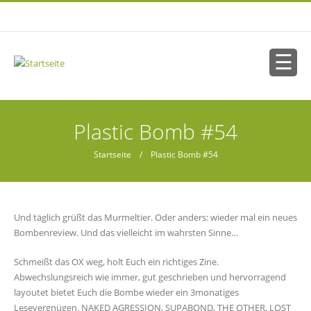
Direkt zum Inhalt
Sie sind hier
Plastic Bomb #54
Startseite
/ Plastic Bomb #54
Und täglich grüßt das Murmeltier. Oder anders: wieder mal ein neues
Bombenreview. Und das vielleicht im wahrsten Sinne…
Schmeißt das OX weg, holt Euch ein richtiges Zine.
Abwechslungsreich wie immer, gut geschrieben und hervorragend
layoutet bietet Euch die Bombe wieder ein 3monatiges
Lesevergnügen. NAKED AGRESSION, SUPABOND, THE OTHER, LOST