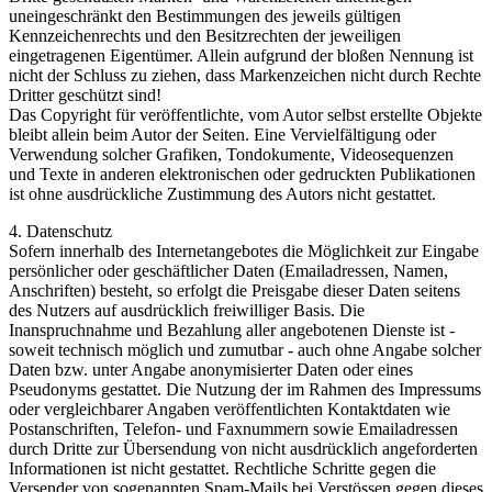
uneingeschränkt den Bestimmungen des jeweils gültigen
Kennzeichenrechts und den Besitzrechten der jeweiligen
eingetragenen Eigentümer. Allein aufgrund der bloßen Nennung ist
nicht der Schluss zu ziehen, dass Markenzeichen nicht durch Rechte
Dritter geschützt sind!
Das Copyright für veröffentlichte, vom Autor selbst erstellte Objekte
bleibt allein beim Autor der Seiten. Eine Vervielfältigung oder
Verwendung solcher Grafiken, Tondokumente, Videosequenzen
und Texte in anderen elektronischen oder gedruckten Publikationen
ist ohne ausdrückliche Zustimmung des Autors nicht gestattet.
4. Datenschutz
Sofern innerhalb des Internetangebotes die Möglichkeit zur Eingabe
persönlicher oder geschäftlicher Daten (Emailadressen, Namen,
Anschriften) besteht, so erfolgt die Preisgabe dieser Daten seitens
des Nutzers auf ausdrücklich freiwilliger Basis. Die
Inanspruchnahme und Bezahlung aller angebotenen Dienste ist -
soweit technisch möglich und zumutbar - auch ohne Angabe solcher
Daten bzw. unter Angabe anonymisierter Daten oder eines
Pseudonyms gestattet. Die Nutzung der im Rahmen des Impressums
oder vergleichbarer Angaben veröffentlichten Kontaktdaten wie
Postanschriften, Telefon- und Faxnummern sowie Emailadressen
durch Dritte zur Übersendung von nicht ausdrücklich angeforderten
Informationen ist nicht gestattet. Rechtliche Schritte gegen die
Versender von sogenannten Spam-Mails bei Verstössen gegen dieses