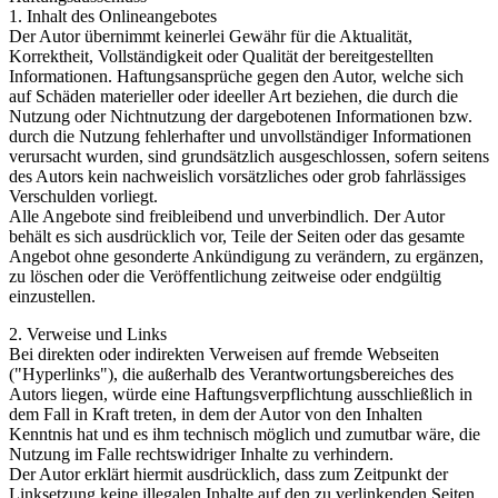
1. Inhalt des Onlineangebotes
Der Autor übernimmt keinerlei Gewähr für die Aktualität,
Korrektheit, Vollständigkeit oder Qualität der bereitgestellten
Informationen. Haftungsansprüche gegen den Autor, welche sich
auf Schäden materieller oder ideeller Art beziehen, die durch die
Nutzung oder Nichtnutzung der dargebotenen Informationen bzw.
durch die Nutzung fehlerhafter und unvollständiger Informationen
verursacht wurden, sind grundsätzlich ausgeschlossen, sofern seitens
des Autors kein nachweislich vorsätzliches oder grob fahrlässiges
Verschulden vorliegt.
Alle Angebote sind freibleibend und unverbindlich. Der Autor
behält es sich ausdrücklich vor, Teile der Seiten oder das gesamte
Angebot ohne gesonderte Ankündigung zu verändern, zu ergänzen,
zu löschen oder die Veröffentlichung zeitweise oder endgültig
einzustellen.
2. Verweise und Links
Bei direkten oder indirekten Verweisen auf fremde Webseiten
("Hyperlinks"), die außerhalb des Verantwortungsbereiches des
Autors liegen, würde eine Haftungsverpflichtung ausschließlich in
dem Fall in Kraft treten, in dem der Autor von den Inhalten
Kenntnis hat und es ihm technisch möglich und zumutbar wäre, die
Nutzung im Falle rechtswidriger Inhalte zu verhindern.
Der Autor erklärt hiermit ausdrücklich, dass zum Zeitpunkt der
Linksetzung keine illegalen Inhalte auf den zu verlinkenden Seiten