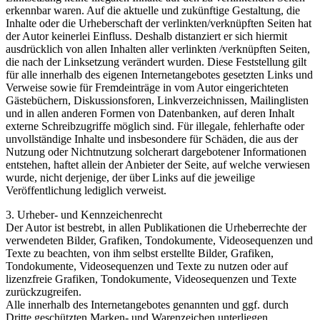
erkennbar waren. Auf die aktuelle und zukünftige Gestaltung, die
Inhalte oder die Urheberschaft der verlinkten/verknüpften Seiten hat
der Autor keinerlei Einfluss. Deshalb distanziert er sich hiermit
ausdrücklich von allen Inhalten aller verlinkten /verknüpften Seiten,
die nach der Linksetzung verändert wurden. Diese Feststellung gilt
für alle innerhalb des eigenen Internetangebotes gesetzten Links und
Verweise sowie für Fremdeinträge in vom Autor eingerichteten
Gästebüchern, Diskussionsforen, Linkverzeichnissen, Mailinglisten
und in allen anderen Formen von Datenbanken, auf deren Inhalt
externe Schreibzugriffe möglich sind. Für illegale, fehlerhafte oder
unvollständige Inhalte und insbesondere für Schäden, die aus der
Nutzung oder Nichtnutzung solcherart dargebotener Informationen
entstehen, haftet allein der Anbieter der Seite, auf welche verwiesen
wurde, nicht derjenige, der über Links auf die jeweilige
Veröffentlichung lediglich verweist.
3. Urheber- und Kennzeichenrecht
Der Autor ist bestrebt, in allen Publikationen die Urheberrechte der
verwendeten Bilder, Grafiken, Tondokumente, Videosequenzen und
Texte zu beachten, von ihm selbst erstellte Bilder, Grafiken,
Tondokumente, Videosequenzen und Texte zu nutzen oder auf
lizenzfreie Grafiken, Tondokumente, Videosequenzen und Texte
zurückzugreifen.
Alle innerhalb des Internetangebotes genannten und ggf. durch
Dritte geschützten Marken- und Warenzeichen unterliegen