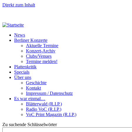
Direkt zum Inhalt
News
Berliner Konzerte
Aktuelle Termine
Konzert-Archiv
Clubs/Venues
Termine melden!
Plattenkritik
Specials
Über uns
Geschichte
Kontakt
Impressum / Datenschutz
Es war einmal…
Blätterwald (R.I.P.)
Radio VoC (R.I.P.)
VoC Print Magazin (R.I.P.)
Zu suchende Schlüsselwörter