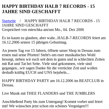
HAPPY BIRTHDAY HALB 7 RECORDS - 15
JAHRE SIND GESCHAFFT
Startseite
/ HAPPY BIRTHDAY HALB 7 RECORDS - 15
JAHRE SIND GESCHAFFT
Sie sind hier
Gespeichert von
mieschka
am/um Mo., 04. Dez 2006
Es ist kaum zu glauben, aber wahr...HALB-7-RECORDS feiert am
16.12.2006 seinen 15 jährigen Geburtstag.
An jenem Tag vor 15 Jahren, öffnete unser Shop in Dessau zum
ersten mal seine Pforten! Steht's um euer musikalisches Wohl
besorgt, stehen wir euch seit dem in guten und in schlechten Zeiten
mit Rat und Tat bei Seite. Viele sind gekommen, viele sind
gegangen...wir sagen Danke für die verrückte Zeit und wollen
deshalb kräftig EUCH und UNS bejubeln...
HAPPY BIRTHDAY PARTY am 16.12.2006 im BEATCLUB in
Dessau.
Live Musik mit THEE FLANDERS und THE JUMBLERS
Anschließend Party bis zum Untergang! Kommt vorbei und feiert
mit! Wir wünschen jetzt schon ein schönes Vergnügen!!!