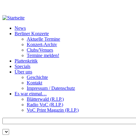
Direkt zum Inhalt
News
Berliner Konzerte
Aktuelle Termine
Konzert-Archiv
Clubs/Venues
Termine melden!
Plattenkritik
Specials
Über uns
Geschichte
Kontakt
Impressum / Datenschutz
Es war einmal…
Blätterwald (R.I.P.)
Radio VoC (R.I.P.)
VoC Print Magazin (R.I.P.)
Zu suchende Schlüsselwörter