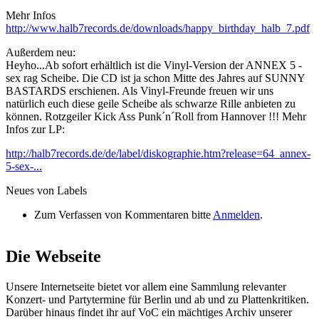
Mehr Infos
http://www.halb7records.de/downloads/happy_birthday_halb_7.pdf
Außerdem neu:
Heyho...Ab sofort erhältlich ist die Vinyl-Version der ANNEX 5 -
sex rag Scheibe. Die CD ist ja schon Mitte des Jahres auf SUNNY
BASTARDS erschienen. Als Vinyl-Freunde freuen wir uns
natürlich euch diese geile Scheibe als schwarze Rille anbieten zu
können. Rotzgeiler Kick Ass Punk´n´Roll from Hannover !!! Mehr
Infos zur LP:
http://halb7records.de/de/label/diskographie.htm?release=64_annex-
5-sex-...
Neues von Labels
Zum Verfassen von Kommentaren bitte
Anmelden
.
Die Webseite
Unsere Internetseite bietet vor allem eine Sammlung relevanter
Konzert- und Partytermine für Berlin und ab und zu Plattenkritiken.
Darüber hinaus findet ihr auf VoC ein mächtiges Archiv unserer