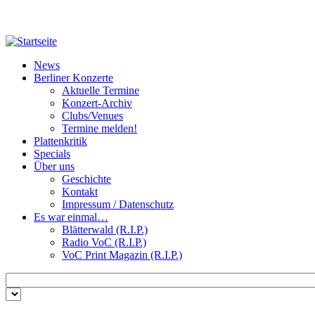
Direkt zum Inhalt
News
Berliner Konzerte
Aktuelle Termine
Konzert-Archiv
Clubs/Venues
Termine melden!
Plattenkritik
Specials
Über uns
Geschichte
Kontakt
Impressum / Datenschutz
Es war einmal…
Blätterwald (R.I.P.)
Radio VoC (R.I.P.)
VoC Print Magazin (R.I.P.)
Zu suchende Schlüsselwörter