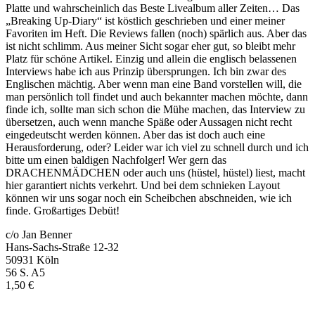
Platte und wahrscheinlich das Beste Livealbum aller Zeiten… Das
„Breaking Up-Diary“ ist köstlich geschrieben und einer meiner
Favoriten im Heft. Die Reviews fallen (noch) spärlich aus. Aber das
ist nicht schlimm. Aus meiner Sicht sogar eher gut, so bleibt mehr
Platz für schöne Artikel. Einzig und allein die englisch belassenen
Interviews habe ich aus Prinzip übersprungen. Ich bin zwar des
Englischen mächtig. Aber wenn man eine Band vorstellen will, die
man persönlich toll findet und auch bekannter machen möchte, dann
finde ich, sollte man sich schon die Mühe machen, das Interview zu
übersetzen, auch wenn manche Späße oder Aussagen nicht recht
eingedeutscht werden können. Aber das ist doch auch eine
Herausforderung, oder? Leider war ich viel zu schnell durch und ich
bitte um einen baldigen Nachfolger! Wer gern das
DRACHENMÄDCHEN oder auch uns (hüstel, hüstel) liest, macht
hier garantiert nichts verkehrt. Und bei dem schnieken Layout
können wir uns sogar noch ein Scheibchen abschneiden, wie ich
finde. Großartiges Debüt!
c/o Jan Benner
Hans-Sachs-Straße 12-32
50931 Köln
56 S. A5
1,50 €