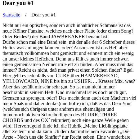
Dear you #1
Startseite
/ Dear you #1
Sie sind hier
Nicht nur ein optischer, sondern auch inhaltlicher Schmaus ist das
neue Kölner Fanzine, welches nach einer Platte (oder einem Song?
Oder Beides?) der Band JAWBREAKER benannt ist.
Dürfte schon mal eine Band sein, mit der alle der 6 Schreiber dieses
Heftes was anfangen können, oder? Ansonsten ist das Heft aber
thematisch vollkommen bunt gemischt und erinnert mich ein wenig
an unser kleines Heftchen. Denn uns fällt es auch immer schwer,
einen gemeinsamen Nenner im Heft zu finden. Aber muss man das
immer? Reicht es nicht, daß man privat einen Solchen findet? Egal.
Hier geht es jedenfalls von CURE über HAMMERHEAD,
YELLOWCARD, NINE bis hin zu USHER…. Krasser Mix, was?
Aber das gefällt mir sehr sehr gut. So ist man nicht immer
beschränkt in seinem Heft. Und manchmal ist es doch auch gut,
Grenzen zu sprengen, oder? Das macht dann auch den Machern viel
mehr Spaß und daher denke (und hoffe) ich, daß es das Dear You
(welches sich übrigens unter andrem aus ehemaligen und
immernoch aktiven Schreiberlingen des BLURR, THREE
CHORDS und des OX´ rekrutiert) noch eine ganze Weile geben
wird. Hervorragend finde ich die Rubrik „Meine Lieblingsplatte
aller Zeiten“ und da kann ich dem Jan mit seinem Favoriten „Die
Ärzte - Nach uns die Sintflut“ nur Recht geben. Eine wunderbare