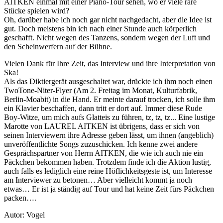
AITKEN einmal mit einer Piano-Tour sehen, wo er viele rare
Stücke spielen wird?
Oh, darüber habe ich noch gar nicht nachgedacht, aber die Idee ist
gut. Doch meistens bin ich nach einer Stunde auch körperlich
geschafft. Nicht wegen des Tanzens, sondern wegen der Luft und
den Scheinwerfern auf der Bühne.
Vielen Dank für Ihre Zeit, das Interview und ihre Interpretation von
Ska!
Als das Diktiergerät ausgeschaltet war, drückte ich ihm noch einen
TwoTone-Niter-Flyer (Am 2. Freitag im Monat, Kulturfabrik,
Berlin-Moabit) in die Hand. Er meinte darauf trocken, ich solle ihm
ein Klavier beschaffen, dann tritt er dort auf. Immer diese Rude
Boy-Witze, um mich aufs Glatteis zu führen, tz, tz, tz... Eine lustige
Marotte von LAUREL AITKEN ist übrigens, dass er sich von
seinen Interviewern ihre Adresse geben lässt, um ihnen (angeblich)
unveröffentlichte Songs zuzuschicken. Ich kenne zwei andere
Gesprächspartner von Herrn AITKEN, die wie ich auch nie ein
Päckchen bekommen haben. Trotzdem finde ich die Aktion lustig,
auch falls es lediglich eine reine Höflichkeitsgeste ist, um Interesse
am Interviewer zu betonen… Aber vielleicht kommt ja noch
etwas… Er ist ja ständig auf Tour und hat keine Zeit fürs Päckchen
packen….
Autor: Vogel