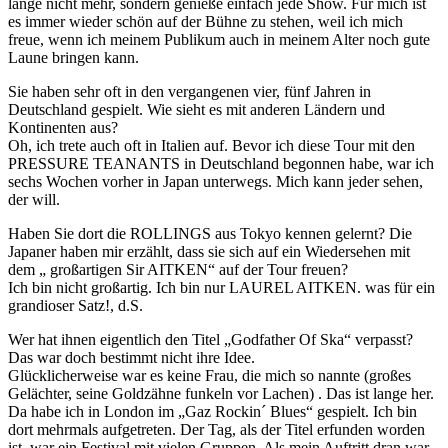
lange nicht mehr, sondern genieße einfach jede Show. Für mich ist
es immer wieder schön auf der Bühne zu stehen, weil ich mich
freue, wenn ich meinem Publikum auch in meinem Alter noch gute
Laune bringen kann.
Sie haben sehr oft in den vergangenen vier, fünf Jahren in
Deutschland gespielt. Wie sieht es mit anderen Ländern und
Kontinenten aus?
Oh, ich trete auch oft in Italien auf. Bevor ich diese Tour mit den
PRESSURE TEANANTS in Deutschland begonnen habe, war ich
sechs Wochen vorher in Japan unterwegs. Mich kann jeder sehen,
der will.
Haben Sie dort die ROLLINGS aus Tokyo kennen gelernt? Die
Japaner haben mir erzählt, dass sie sich auf ein Wiedersehen mit
dem „ großartigen Sir AITKEN“ auf der Tour freuen?
Ich bin nicht großartig. Ich bin nur LAUREL AITKEN. was für ein
grandioser Satz!, d.S.
Wer hat ihnen eigentlich den Titel „Godfather Of Ska“ verpasst?
Das war doch bestimmt nicht ihre Idee.
Glücklicherweise war es keine Frau, die mich so nannte (großes
Gelächter, seine Goldzähne funkeln vor Lachen) . Das ist lange her.
Da habe ich in London im „Gaz Rockin´ Blues“ gespielt. Ich bin
dort mehrmals aufgetreten. Der Tag, als der Titel erfunden worden
ist, war ein Festival mit vielen Gruppen. Als mein Auftritt dran war,