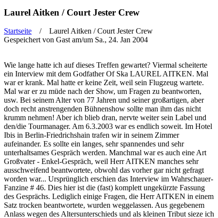
Laurel Aitken / Court Jester Crew
Startseite
/ Laurel Aitken / Court Jester Crew
Gespeichert von
Gast
am/um Sa., 24. Jan 2004
Sie sind hier
Wie lange hatte ich auf dieses Treffen gewartet? Viermal scheiterte
ein Interview mit dem Godfather Of Ska LAUREL AITKEN. Mal
war er krank. Mal hatte er keine Zeit, weil sein Flugzeug wartete.
Mal war er zu müde nach der Show, um Fragen zu beantworten,
usw. Bei seinem Alter von 77 Jahren und seiner großartigen, aber
doch recht anstrengenden Bühnenshow sollte man ihm das nicht
krumm nehmen! Aber ich blieb dran, nervte weiter sein Label und
den/die Tourmanager. Am 6.3.2003 war es endlich soweit. Im Hotel
Ibis in Berlin-Friedrichshain trafen wir in seinem Zimmer
aufeinander. Es sollte ein langes, sehr spannendes und sehr
unterhaltsames Gespräch werden. Manchmal war es auch eine Art
Großvater - Enkel-Gespräch, weil Herr AITKEN manches sehr
ausschweifend beantwortete, obwohl das vorher gar nicht gefragt
worden war... Ursprünglich erschien das Interview im Wahrschauer-
Fanzine # 46. Dies hier ist die (fast) komplett ungekürzte Fassung
des Gesprächs. Lediglich einige Fragen, die Herr AITKEN in einem
Satz trocken beantwortete, wurden weggelassen. Aus gegebenem
Anlass wegen des Altersunterschieds und als kleinen Tribut sieze ich