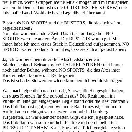
freue mich, wenn Gruppen meine Musik mögen und mit mir spielen
wollen. In Deutschland ist es die COURT JESTER´S CREW, eine
fabelhafte Band. Wohl die beste Begleitband überhaupt.
Besser als NO SPORTS und die BUSTERS, die sie auch schon
begleitet haben?
Nun, das war eine andere Zeit. Das ist schon lange her. NO
SPORTS war eine andere Ära. Die BUSTERS waren gut. Mit
ihnen habe ich mein erstes Stück in Deutschland aufgenommen. NO
SPORTS waren Skafans. Stimmt es, dass sie sich aufgelöst haben?
Ja, ich war bei einem ihrer drei Abschiedskonzerte in
Süddeutschland. Seltsam, oder? LAUREL AITKEN steht immer
noch auf der Bühne, während NO SPORTS, die das Alter ihrer
Kinder haben könnten, in Rente gehen?
Das ist schade. Sie werden wiederkommen. Ich werde sie fragen.
Was macht eigentlich nach den zig Shows, die Sie gespielt haben,
ein gutes Konzert für Sie persönlich aus? Die Reaktionen im
Publikum, eine gut eingespielte Begleitband oder die Besucherzahl?
Das Publikum ist egal, denn wenn die Band mies ist, kann mein
Auftritt auch nicht gut sein. Gestern sind wir in Hamburg
aufgetreten. Es war einer der besten Gigs, die ich je gespielt habe.
Das Publikum war so freundlich. Ich trete mit den fabelhaften
PRESSURE TEANANTS aus England auf. Ich vergleiche schon