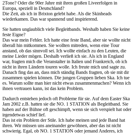
2Tone? Oder die 90er Jahre mit ihren großen Liveerfolgen in
Europa, speziell in Deutschland?
Die Zeit, als ich in Brixton gelebt habe. Als die Skinheads
wiederkamen. Das war spannend und inspirierend.
Sie hatten unglaublich viele Begleitbands. Weshalb haben Sie keine
feste Eigne?
Das war mein Fehler. Ich hatte eine feste Band, aber sie wollte nicht
überall hin mitkommen. Sie wollten mitreden, wenn eine Tour
anstand, ob das sinnvoll sei. Ich wollte einfach zu den Leuten, die
meine Lieder mögen. Deshalb verließ ich sie. Als ich in England
war, fragten mich die Veranstalter in Italien und Frankreich, ob ich
nicht in ihren Ländern touren wolle. Ich freute mich und sagte zu.
Danach fing das an, dass mich ständig Bands fragten, ob sie mit dir
zusammen spielen können. Die jungen Gruppen lieben Ska. Ich tue
es. Warum sollte man hier nicht etwas zusammenmachen? Wenn ich
ihnen vertrauen kann, ist das kein Problem.
Dadurch entstehen jedoch oft Probleme für sie. Auf dem Easter Ska
Jam 2002 z.B. hatten sie die NO. 1 STATION als Begleitband. Sie
haben auf der Bühne oft geschimpft, wenn sie sich verspielt hat oder
irgendetwas schief lief.
Das ist ein Problem der Stile. Ich habe meinen und jede Band hat
ihren. Wir müssen uns aneinander gewöhnen, aber das ist nicht
schwierig. Egal, ob NO. 1 STATION oder jemand Anderes, ich