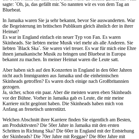
sagte: ´Oh, ja, das gefällt mir.´So nannten wir es von dem Tag an
Bluebeat.
In Jamaika waren Sie ja sehr bekannt, bevor Sie auswanderten. War
die Begeisterung im britischen Publikum gleich ähnlich der in ihrer
Heimat?
Es war in England einfach ein neuer Typ von Fan. Es waren
Skinheads. Sie liebten meine Musik viel mehr als alle Anderen. Sie
liebten ´Black Ska´. Sie waren viel treuer. Es war für mich eine Ehre
ihnen jamaikanische Musik zu bringen und Bluebeat in Europa
bekannt zu machen. In meiner Heimat waren die Leute satt.
Aber haben sich auf den Konzerten in England in den 60er Jahren
nicht auch Immigranten aus Jamaika und die einheimischen
Skinheads getroffen? Es waren doch einige nach Großbritannien
gezogen.
Ja, sicher, schon ein paar. Aber die meisten waren eben Skinheads
vor der Bühne. Vorher in Jamaika gab es Leute, die mir meine
Karriere nicht gegönnt haben. Die Skinheads haben mich von
Anfang an frenetisch unterstützt.
Welchen Abschnitt ihrer Karriere finden Sie eigentlich am Besten,
am Produktivsten? Die 50er Jahre in Jamaika mit den ersten
Schritten in Richtung Ska? Die 60er in England mit der Entstehung
der Skinheads? Die 70er Jahre mit Reggae? Die 80er Jahre mit