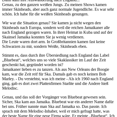
Genau, zu den ganzen weißen Jungs. Zu meinen Shows kamen
immer Skinheads, aber auch ganz normale Jugendliche. Es war sehr
schön. Ich habe für die weißen Skinheads gesungen.
Wie war die Situation genau? Sie kamen ja nicht wegen den
Skinheads nach Europa, sondern weil die reichen Jamaikaner alle
nach England gezogen waren. In ihrer Heimat in Kuba und auf der
Skainsel Jamaika konnten Sie ja wenig verdienen.
Die Leute waren dort arm. In Großbritannien kamen fast keine
Schwarzen zu mir, sondern Weiße, Skinheads eben.
Stimmt es, dass durch ihre Übersiedlung nach England das Label
„Bluebeat“, welches uns so viele Skaklassiker im Lauf der Zeit
geschenkt hat, gegründet worden ist?
Jamaikaner lieben es zu tanzen. Als aus New Orleans der Boogie
kam, war die Zeit reif für Ska. Damals gab es noch keinen Bob
Marley. - Du verstehtst, was ich meine - Als ich 1960 nach England
ging, gab es dort zwei Plattenfirmen Starlite und die Andere hieß
Melodisc.
Genau, und das soll der Vorgänger von Bluebeat gewesen sein.
Sicher, Ska kam aus Jamaika. Bluebeat war ein anderer Name dafür
bei uns. Früher nannte man Ska auf Jamaika so. Das passte. Ich
sprach mit dem Melodisc-Inhaber, weil er mich gefragt hatte, was
der beste Name für eine neue Firma wäre. Er meinte „Bluebeat“. Ich