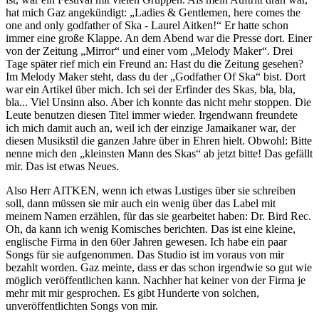
hat mich Gaz angekündigt: „Ladies & Gentlemen, here comes the
one and only godfather of Ska - Laurel Aitken!“ Er hatte schon
immer eine große Klappe. An dem Abend war die Presse dort. Einer
von der Zeitung „Mirror“ und einer vom „Melody Maker“. Drei
Tage später rief mich ein Freund an: Hast du die Zeitung gesehen?
Im Melody Maker steht, dass du der „Godfather Of Ska“ bist. Dort
war ein Artikel über mich. Ich sei der Erfinder des Skas, bla, bla,
bla... Viel Unsinn also. Aber ich konnte das nicht mehr stoppen. Die
Leute benutzen diesen Titel immer wieder. Irgendwann freundete
ich mich damit auch an, weil ich der einzige Jamaikaner war, der
diesen Musikstil die ganzen Jahre über in Ehren hielt. Obwohl: Bitte
nenne mich den „kleinsten Mann des Skas“ ab jetzt bitte! Das gefällt
mir. Das ist etwas Neues.
Also Herr AITKEN, wenn ich etwas Lustiges über sie schreiben
soll, dann müssen sie mir auch ein wenig über das Label mit
meinem Namen erzählen, für das sie gearbeitet haben: Dr. Bird Rec.
Oh, da kann ich wenig Komisches berichten. Das ist eine kleine,
englische Firma in den 60er Jahren gewesen. Ich habe ein paar
Songs für sie aufgenommen. Das Studio ist im voraus von mir
bezahlt worden. Gaz meinte, dass er das schon irgendwie so gut wie
möglich veröffentlichen kann. Nachher hat keiner von der Firma je
mehr mit mir gesprochen. Es gibt Hunderte von solchen,
unveröffentlichten Songs von mir.