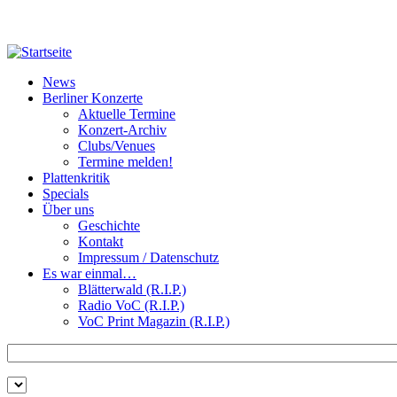
Direkt zum Inhalt
News
Berliner Konzerte
Aktuelle Termine
Konzert-Archiv
Clubs/Venues
Termine melden!
Plattenkritik
Specials
Über uns
Geschichte
Kontakt
Impressum / Datenschutz
Es war einmal…
Blätterwald (R.I.P.)
Radio VoC (R.I.P.)
VoC Print Magazin (R.I.P.)
Zu suchende Schlüsselwörter