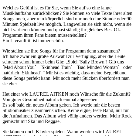
Welches Gefühl ist es für Sie, wenn Sie auf so eine lange
Musiklaufbahn zurückblicken? Sie können so viele Texte ihrer alten
Songs noch, aber rein körperlich sind nur noch eine Stunde oder 90
Minuten Spielzeit live möglich. Langweilen sie sich nicht, wenn sie
nicht variieren können und quasi ständig ihr gleiches Best Of-
Programm ihren Fans bieten müssen/sollen?
Ein Liveauftritt ist immer schön.
Wie stellen sie ihre Songs für ihr Programm denn zusammen?
Ich habe zwar ein große Auswahl zur Verfügung, aber die Leute
schreien schon immer beim Gig: „Spiel ´Sally Brown´! Gib uns
´Mad About You´ - ´Skinhead Train´ - ´Bad Minded Woman´ - oder
natürlich ´Skinhead´.” Mir ist es wichtig, dass meine Begleitband
diese Songs perfekt kann. Mit noch mehr Stücken überfordert man
sie eher.
Hat einer wie LAUREL AITKEN noch Wünsche für die Zukunft?
Von guter Gesundheit natürlich einmal abgesehen.
Es soll bald ein neues Album geben. Ich werde mir die besten
Studiomusiker zusammensuchen. Keine eigne, feste Band, nur für
die Aufnahmen. Das Album wird völlig anders werden. Mehr Rock
gemischt mit Ska und Reggae.
Sie können doch Klavier spielen. Wann werden wir LAUREL