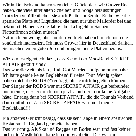
Wir in Deutschland haben ziemliches Glück, dass wir Grover Rec.
haben, die viele ihrer alten Scheiben und Songs herausbringen.
Trotzdem veröffentlichen sie auch Platten außer der Reihe, wie die
spanische Platte auf Liquidator, die man nur über Mailorder bei uns
bekommt. Haben sie die Jahre über Lehrgeld in Sachen
Plattenfirmen zahlen müssen?
Natürlich ein wenig, aber für den Vertrieb habe ich mich noch nie
sonderlich interessiert. Ich muss Grover hier in Deutschland danken.
Sie machen einen guten Job und bringen meine Platten heraus.
Wie kam es eigentlich dazu, dass Sie mit der Mod-Band SECRET
AFFAIR getourt sind?
Das war die Zeit, als ich „Rudi Got Married“ aufgenommen habe.
Ich hatte gerade keine Begleitband für eine Tour. Wenig später
haben mich die RODS (?) gefragt, ob sie mich begleiten können.
Der Sänger der RODS war mit SECRET AFFAIR gut befreundet
und meinte, dass er durch mich jetzt ja auf der Tour keine Aufgabe
hätte. Er sang dann bei SECRET AFFAIR, die die Tour als Vorband
dann mitfuhren. Also SECRET AFFAIR war nicht meine
Begleitband!!!
Ein anderes Gerücht besagt, dass sie sehr lange in einem spanischen
Restaurant in England gearbeitet haben.
Das ist richtig. Als Ska und Reggae am Boden war, und fast keiner
mehr die Musik hörte, habe ich dort gearbeitet. Das war drei