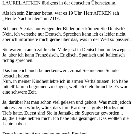
LAUREL AITKEN übrigens in der deutschen Übersetzung.
Als ich sein Zimmer betrat, war es 19 Uhr. Herr AITKEN sah
„Heute-Nachrichten“ im ZDF.
Schauen Sie das nur wegen der Bilder oder können Sie Deutsch?
Nein, ich verstehe nur Deutsch. Sprechen kann ich es leider nicht,
aber ich informiere mich gerne über das, was in der Welt so passiert.
Sie waren ja auch zahlreiche Male jetzt in Deutschland unterwegs...
Ja, aber ich kann Französisch, Englisch, Spanisch und Italienisch
richtig sprechen.
Das finde ich auch bemerkenswert, zumal Sie nie eine Schule
besucht haben.
Nun, in meiner Kindheit lebte ich in armen Verhältnissen. Ich habe
mit elf Jahren begonnen zu singen, weil ich Geld brauchte. Es war
eine schwere Zeit.
Ja, darüber hat man schon viel gelesen und gehört. Was mich jedoch
interessieren würde, wäre, dass ihre Karriere ja große Hochs und
Tiefs hatte. Zuerst sind Sie in Jamaika ein Superstar geworden...
Ja, die Leute liebten mich. Ich habe Ska gesungen. Das wollten die
Leute haben...
Dann kam ihre Auswanderung nach England...