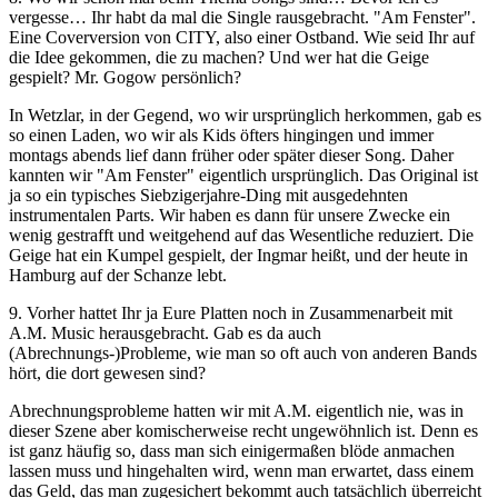
vergesse… Ihr habt da mal die Single rausgebracht. "Am Fenster".
Eine Coverversion von CITY, also einer Ostband. Wie seid Ihr auf
die Idee gekommen, die zu machen? Und wer hat die Geige
gespielt? Mr. Gogow persönlich?
In Wetzlar, in der Gegend, wo wir ursprünglich herkommen, gab es
so einen Laden, wo wir als Kids öfters hingingen und immer
montags abends lief dann früher oder später dieser Song. Daher
kannten wir "Am Fenster" eigentlich ursprünglich. Das Original ist
ja so ein typisches Siebzigerjahre-Ding mit ausgedehnten
instrumentalen Parts. Wir haben es dann für unsere Zwecke ein
wenig gestrafft und weitgehend auf das Wesentliche reduziert. Die
Geige hat ein Kumpel gespielt, der Ingmar heißt, und der heute in
Hamburg auf der Schanze lebt.
9. Vorher hattet Ihr ja Eure Platten noch in Zusammenarbeit mit
A.M. Music herausgebracht. Gab es da auch
(Abrechnungs-)Probleme, wie man so oft auch von anderen Bands
hört, die dort gewesen sind?
Abrechnungsprobleme hatten wir mit A.M. eigentlich nie, was in
dieser Szene aber komischerweise recht ungewöhnlich ist. Denn es
ist ganz häufig so, dass man sich einigermaßen blöde anmachen
lassen muss und hingehalten wird, wenn man erwartet, dass einem
das Geld, das man zugesichert bekommt auch tatsächlich überreicht