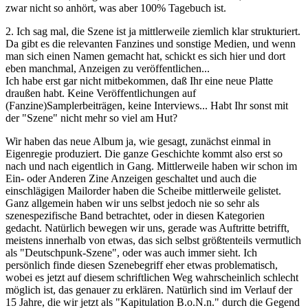
zwar nicht so anhört, was aber 100% Tagebuch ist.
2. Ich sag mal, die Szene ist ja mittlerweile ziemlich klar strukturiert.
Da gibt es die relevanten Fanzines und sonstige Medien, und wenn
man sich einen Namen gemacht hat, schickt es sich hier und dort
eben manchmal, Anzeigen zu veröffentlichen...
Ich habe erst gar nicht mitbekommen, daß Ihr eine neue Platte
draußen habt. Keine Veröffentlichungen auf
(Fanzine)Samplerbeiträgen, keine Interviews... Habt Ihr sonst mit
der "Szene" nicht mehr so viel am Hut?
Wir haben das neue Album ja, wie gesagt, zunächst einmal in
Eigenregie produziert. Die ganze Geschichte kommt also erst so
nach und nach eigentlich in Gang. Mittlerweile haben wir schon im
Ein- oder Anderen Zine Anzeigen geschaltet und auch die
einschlägigen Mailorder haben die Scheibe mittlerweile gelistet.
Ganz allgemein haben wir uns selbst jedoch nie so sehr als
szenespezifische Band betrachtet, oder in diesen Kategorien
gedacht. Natürlich bewegen wir uns, gerade was Auftritte betrifft,
meistens innerhalb von etwas, das sich selbst größtenteils vermutlich
als "Deutschpunk-Szene", oder was auch immer sieht. Ich
persönlich finde diesen Szenebegriff eher etwas problematisch,
wobei es jetzt auf diesem schriftlichen Weg wahrscheinlich schlecht
möglich ist, das genauer zu erklären. Natürlich sind im Verlauf der
15 Jahre, die wir jetzt als "Kapitulation B.o.N.n." durch die Gegend