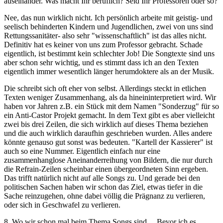
auseinander. Was macht Ihr beruflich? Seid Ihr Professoren oder so?
Nee, das nun wirklich nicht. Ich persönlich arbeite mit geistig- und
seelisch behinderten Kindern und Jugendlichen, zwei von uns sind
Rettungssanitäter- also sehr "wissenschaftlich" ist das alles nicht.
Definitiv hat es keiner von uns zum Professor gebracht. Schade
eigentlich, ist bestimmt kein schlechter Job! Die Songtexte sind uns
aber schon sehr wichtig, und es stimmt dass ich an den Texten
eigentlich immer wesentlich länger herumdoktere als an der Musik.
Die schreibt sich oft eher von selbst. Allerdings steckt in etlichen
Texten weniger Zusammenhang, als da hineininterpretiert wird. Wir
haben vor Jahren z.B. ein Stück mit dem Namen "Sonderzug" für so
ein Anti-Castor Projekt gemacht. In dem Text gibt es aber vielleicht
zwei bis drei Zeilen, die sich wirklich auf dieses Thema beziehen
und die auch wirklich daraufhin geschrieben wurden. Alles andere
könnte genauso gut sonst was bedeuten. "Kartell der Kassierer" ist
auch so eine Nummer. Eigentlich einfach nur eine
zusammenhanglose Aneinanderreihung von Bildern, die nur durch
die Refrain-Zeilen scheinbar einen übergeordneten Sinn ergeben.
Das trifft natürlich nicht auf alle Songs zu. Und gerade bei den
politischen Sachen haben wir schon das Ziel, etwas tiefer in die
Sache reinzugehen, ohne dabei völlig die Prägnanz zu verlieren,
oder sich in Geschwafel zu verlieren.
8. Wo wir schon mal beim Thema Songs sind… Bevor ich es