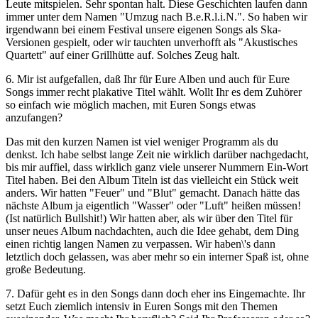
Leute mitspielen. Sehr spontan halt. Diese Geschichten laufen dann
immer unter dem Namen "Umzug nach B.e.R.l.i.N.". So haben wir
irgendwann bei einem Festival unsere eigenen Songs als Ska-
Versionen gespielt, oder wir tauchten unverhofft als "Akustisches
Quartett" auf einer Grillhütte auf. Solches Zeug halt.
6. Mir ist aufgefallen, daß Ihr für Eure Alben und auch für Eure
Songs immer recht plakative Titel wählt. Wollt Ihr es dem Zuhörer
so einfach wie möglich machen, mit Euren Songs etwas
anzufangen?
Das mit den kurzen Namen ist viel weniger Programm als du
denkst. Ich habe selbst lange Zeit nie wirklich darüber nachgedacht,
bis mir auffiel, dass wirklich ganz viele unserer Nummern Ein-Wort
Titel haben. Bei den Album Titeln ist das vielleicht ein Stück weit
anders. Wir hatten "Feuer" und "Blut" gemacht. Danach hätte das
nächste Album ja eigentlich "Wasser" oder "Luft" heißen müssen!
(Ist natürlich Bullshit!) Wir hatten aber, als wir über den Titel für
unser neues Album nachdachten, auch die Idee gehabt, dem Ding
einen richtig langen Namen zu verpassen. Wir haben\'s dann
letztlich doch gelassen, was aber mehr so ein interner Spaß ist, ohne
große Bedeutung.
7. Dafür geht es in den Songs dann doch eher ins Eingemachte. Ihr
setzt Euch ziemlich intensiv in Euren Songs mit den Themen