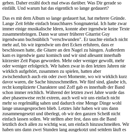
geben. Daher erzähl doch mal etwas darüber. Was Dir gerade so
einfällt. Und warum hat das eigentlich so lange gedauert?
Das es mit dem Album so lange gedauert hat, hat mehrere Gründe.
Lange Zeit fehlte einfach brauchbares Songmaterial. Ich hatte zwar
immer einige musikalische Ideen, konnte aber irgendwie keine Texte
zusammenbringen. Dann war unser früherer Gitarrist Guy
irgendwann buchstäblich "verschwunden". Er tauchte einfach nicht
mehr auf, bis wir irgendwie um drei Ecken erfuhren, dass er
beschlossen hatte, die Gitarre an den Nagel zu hängen. Außerdem
kam es irgendwie ganz komisch und wir sind allesamt innerhalb
kürzester Zeit Papas geworden. Mehr oder weniger gewollt, mehr
oder weniger erfolgreich. Wir haben zwar in den letzten Jahren nie
wirklich aufgehört, zusammen zu spielen, hatten aber
zwischendurch auch ein oder zwei Momente, wo wir wirklich kurz
davor waren, die Sache hinzuschmeißen. Wir fünf sind, glaube ich,
recht komplizierte Charaktere und Zoff gab es innerhalb der Band
schon immer reichlich. Während der letzten zwei Jahre wurde das
aber phasenweise recht extrem, auch weil wir uns einfach nicht
mehr so regelmäßig sahen und dadurch eine Menge Dinge wohl
lange unausgesprochen blieb. Letztes Jahr haben wir uns dann
zusammengesetzt und überlegt, ob wir den ganzen Scheiß nicht
einfach lassen sollen. Wir stellten aber fest, dass uns die Band
letztlich doch allen zu wichtig war, um einfach hinzuschmeißen. Wir
haben uns dann zwei Stunden lang ausgekotzt und seitdem läuft es