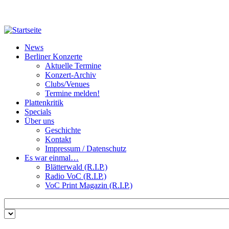
Direkt zum Inhalt
News
Berliner Konzerte
Aktuelle Termine
Konzert-Archiv
Clubs/Venues
Termine melden!
Plattenkritik
Specials
Über uns
Geschichte
Kontakt
Impressum / Datenschutz
Es war einmal…
Blätterwald (R.I.P.)
Radio VoC (R.I.P.)
VoC Print Magazin (R.I.P.)
Zu suchende Schlüsselwörter