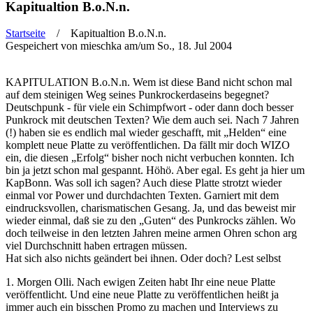
Kapitualtion B.o.N.n.
Startseite
/ Kapitualtion B.o.N.n.
Gespeichert von
mieschka
am/um So., 18. Jul 2004
Sie sind hier
KAPITULATION B.o.N.n. Wem ist diese Band nicht schon mal
auf dem steinigen Weg seines Punkrockerdaseins begegnet?
Deutschpunk - für viele ein Schimpfwort - oder dann doch besser
Punkrock mit deutschen Texten? Wie dem auch sei. Nach 7 Jahren
(!) haben sie es endlich mal wieder geschafft, mit „Helden“ eine
komplett neue Platte zu veröffentlichen. Da fällt mir doch WIZO
ein, die diesen „Erfolg“ bisher noch nicht verbuchen konnten. Ich
bin ja jetzt schon mal gespannt. Höhö. Aber egal. Es geht ja hier um
KapBonn. Was soll ich sagen? Auch diese Platte strotzt wieder
einmal vor Power und durchdachten Texten. Garniert mit dem
eindrucksvollen, charismatischen Gesang. Ja, und das beweist mir
wieder einmal, daß sie zu den „Guten“ des Punkrocks zählen. Wo
doch teilweise in den letzten Jahren meine armen Ohren schon arg
viel Durchschnitt haben ertragen müssen.
Hat sich also nichts geändert bei ihnen. Oder doch? Lest selbst
1. Morgen Olli. Nach ewigen Zeiten habt Ihr eine neue Platte
veröffentlicht. Und eine neue Platte zu veröffentlichen heißt ja
immer auch ein bisschen Promo zu machen und Interviews zu