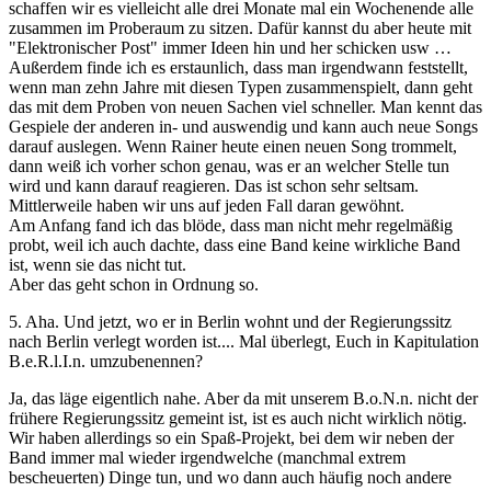
schaffen wir es vielleicht alle drei Monate mal ein Wochenende alle
zusammen im Proberaum zu sitzen. Dafür kannst du aber heute mit
"Elektronischer Post" immer Ideen hin und her schicken usw …
Außerdem finde ich es erstaunlich, dass man irgendwann feststellt,
wenn man zehn Jahre mit diesen Typen zusammenspielt, dann geht
das mit dem Proben von neuen Sachen viel schneller. Man kennt das
Gespiele der anderen in- und auswendig und kann auch neue Songs
darauf auslegen. Wenn Rainer heute einen neuen Song trommelt,
dann weiß ich vorher schon genau, was er an welcher Stelle tun
wird und kann darauf reagieren. Das ist schon sehr seltsam.
Mittlerweile haben wir uns auf jeden Fall daran gewöhnt.
Am Anfang fand ich das blöde, dass man nicht mehr regelmäßig
probt, weil ich auch dachte, dass eine Band keine wirkliche Band
ist, wenn sie das nicht tut.
Aber das geht schon in Ordnung so.
5. Aha. Und jetzt, wo er in Berlin wohnt und der Regierungssitz
nach Berlin verlegt worden ist.... Mal überlegt, Euch in Kapitulation
B.e.R.l.I.n. umzubenennen?
Ja, das läge eigentlich nahe. Aber da mit unserem B.o.N.n. nicht der
frühere Regierungssitz gemeint ist, ist es auch nicht wirklich nötig.
Wir haben allerdings so ein Spaß-Projekt, bei dem wir neben der
Band immer mal wieder irgendwelche (manchmal extrem
bescheuerten) Dinge tun, und wo dann auch häufig noch andere