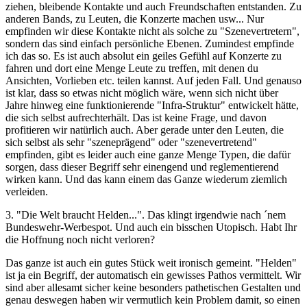
ziehen, bleibende Kontakte und auch Freundschaften entstanden. Zu
anderen Bands, zu Leuten, die Konzerte machen usw... Nur
empfinden wir diese Kontakte nicht als solche zu "Szenevertretern",
sondern das sind einfach persönliche Ebenen. Zumindest empfinde
ich das so. Es ist auch absolut ein geiles Gefühl auf Konzerte zu
fahren und dort eine Menge Leute zu treffen, mit denen du
Ansichten, Vorlieben etc. teilen kannst. Auf jeden Fall. Und genauso
ist klar, dass so etwas nicht möglich wäre, wenn sich nicht über
Jahre hinweg eine funktionierende "Infra-Struktur" entwickelt hätte,
die sich selbst aufrechterhält. Das ist keine Frage, und davon
profitieren wir natürlich auch. Aber gerade unter den Leuten, die
sich selbst als sehr "szeneprägend" oder "szenevertretend"
empfinden, gibt es leider auch eine ganze Menge Typen, die dafür
sorgen, dass dieser Begriff sehr einengend und reglementierend
wirken kann. Und das kann einem das Ganze wiederum ziemlich
verleiden.
3. "Die Welt braucht Helden...". Das klingt irgendwie nach ´nem
Bundeswehr-Werbespot. Und auch ein bisschen Utopisch. Habt Ihr
die Hoffnung noch nicht verloren?
Das ganze ist auch ein gutes Stück weit ironisch gemeint. "Helden"
ist ja ein Begriff, der automatisch ein gewisses Pathos vermittelt. Wir
sind aber allesamt sicher keine besonders pathetischen Gestalten und
genau deswegen haben wir vermutlich kein Problem damit, so einen