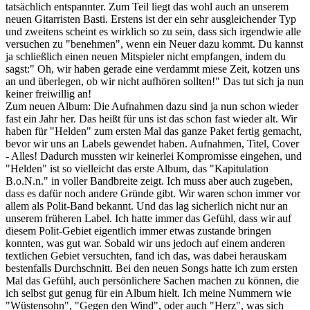
tatsächlich entspannter. Zum Teil liegt das wohl auch an unserem
neuen Gitarristen Basti. Erstens ist der ein sehr ausgleichender Typ
und zweitens scheint es wirklich so zu sein, dass sich irgendwie alle
versuchen zu "benehmen", wenn ein Neuer dazu kommt. Du kannst
ja schließlich einen neuen Mitspieler nicht empfangen, indem du
sagst:" Oh, wir haben gerade eine verdammt miese Zeit, kotzen uns
an und überlegen, ob wir nicht aufhören sollten!" Das tut sich ja nun
keiner freiwillig an!
Zum neuen Album: Die Aufnahmen dazu sind ja nun schon wieder
fast ein Jahr her. Das heißt für uns ist das schon fast wieder alt. Wir
haben für "Helden" zum ersten Mal das ganze Paket fertig gemacht,
bevor wir uns an Labels gewendet haben. Aufnahmen, Titel, Cover
- Alles! Dadurch mussten wir keinerlei Kompromisse eingehen, und
"Helden" ist so vielleicht das erste Album, das "Kapitulation
B.o.N.n." in voller Bandbreite zeigt. Ich muss aber auch zugeben,
dass es dafür noch andere Gründe gibt. Wir waren schon immer vor
allem als Polit-Band bekannt. Und das lag sicherlich nicht nur an
unserem früheren Label. Ich hatte immer das Gefühl, dass wir auf
diesem Polit-Gebiet eigentlich immer etwas zustande bringen
konnten, was gut war. Sobald wir uns jedoch auf einem anderen
textlichen Gebiet versuchten, fand ich das, was dabei herauskam
bestenfalls Durchschnitt. Bei den neuen Songs hatte ich zum ersten
Mal das Gefühl, auch persönlichere Sachen machen zu können, die
ich selbst gut genug für ein Album hielt. Ich meine Nummern wie
"Wüstensohn", "Gegen den Wind", oder auch "Herz", was sich