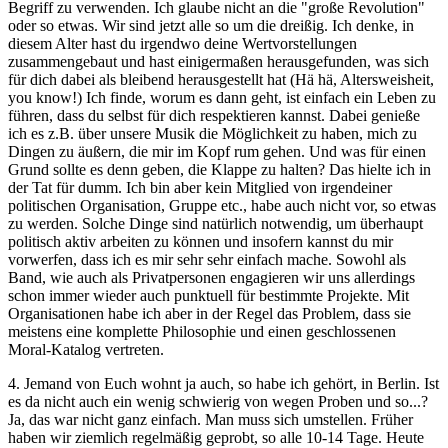
Begriff zu verwenden. Ich glaube nicht an die "große Revolution"
oder so etwas. Wir sind jetzt alle so um die dreißig. Ich denke, in
diesem Alter hast du irgendwo deine Wertvorstellungen
zusammengebaut und hast einigermaßen herausgefunden, was sich
für dich dabei als bleibend herausgestellt hat (Hä hä, Altersweisheit,
you know!) Ich finde, worum es dann geht, ist einfach ein Leben zu
führen, dass du selbst für dich respektieren kannst. Dabei genieße
ich es z.B. über unsere Musik die Möglichkeit zu haben, mich zu
Dingen zu äußern, die mir im Kopf rum gehen. Und was für einen
Grund sollte es denn geben, die Klappe zu halten? Das hielte ich in
der Tat für dumm. Ich bin aber kein Mitglied von irgendeiner
politischen Organisation, Gruppe etc., habe auch nicht vor, so etwas
zu werden. Solche Dinge sind natürlich notwendig, um überhaupt
politisch aktiv arbeiten zu können und insofern kannst du mir
vorwerfen, dass ich es mir sehr sehr einfach mache. Sowohl als
Band, wie auch als Privatpersonen engagieren wir uns allerdings
schon immer wieder auch punktuell für bestimmte Projekte. Mit
Organisationen habe ich aber in der Regel das Problem, dass sie
meistens eine komplette Philosophie und einen geschlossenen
Moral-Katalog vertreten.
4. Jemand von Euch wohnt ja auch, so habe ich gehört, in Berlin. Ist
es da nicht auch ein wenig schwierig von wegen Proben und so...?
Ja, das war nicht ganz einfach. Man muss sich umstellen. Früher
haben wir ziemlich regelmäßig geprobt, so alle 10-14 Tage. Heute