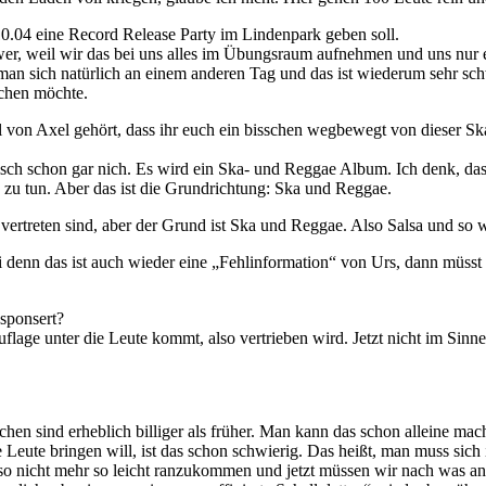
.04 eine Record Release Party im Lindenpark geben soll.
schwer, weil wir das bei uns alles im Übungsraum aufnehmen und uns nu
n sich natürlich an einem anderen Tag und das ist wiederum sehr schwe
achen möchte.
von Axel gehört, dass ihr euch ein bisschen wegbewegt von dieser Ska-
isch schon gar nich. Es wird ein Ska- und Reggae Album. Ich denk, dass
 zu tun. Aber das ist die Grundrichtung: Ska und Reggae.
t vertreten sind, aber der Grund ist Ska und Reggae. Also Salsa und s
sei denn das ist auch wieder eine „Fehlinformation“ von Urs, dann müsst 
esponsert?
uflage unter die Leute kommt, also vertrieben wird. Jetzt nicht im Sinn
achen sind erheblich billiger als früher. Man kann das schon alleine 
eute bringen will, ist das schon schwierig. Das heißt, man muss sich
lso nicht mehr so leicht ranzukommen und jetzt müssen wir nach was an