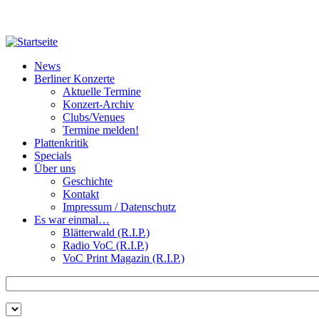
Direkt zum Inhalt
News
Berliner Konzerte
Aktuelle Termine
Konzert-Archiv
Clubs/Venues
Termine melden!
Plattenkritik
Specials
Über uns
Geschichte
Kontakt
Impressum / Datenschutz
Es war einmal…
Blätterwald (R.I.P.)
Radio VoC (R.I.P.)
VoC Print Magazin (R.I.P.)
Zu suchende Schlüsselwörter