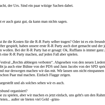
acht, der Urs. Sind ein paar witzige Sachen dabei.
ut er auch ganz gut, da kann man nichts sagen.
 ihr die Kosten für die R-R Party selber tragen? Oder ist es ein freun
ter gespielt, haben unsere erste R-R Party auch dort gemacht und der je
en wollen. Bei der R-R Party hat er gesagt: Ok, Ruffians is immer gan
h eine R-R Party machen, auf jeden Fall aber spielen.
 Festival „Rechts abbiegen verboten“. Abgesehen von den neuen Lieder
gibt ja auch eine Bühne von der PDS und Jann Jacobs von der SPD spric
 und nur deswegen machen wir das mit. Wir lassen uns nicht einspannen
 schon Paar mal machen. Einfach Flagge zeigen.
rgestellt und als solches sehen wir es auch.
tsbund organisiert?
ie zu spielen, aber wir machen es jetzt einfach, uns geht's um den Rah
ien... außer sie bieten viel Geld –grins-