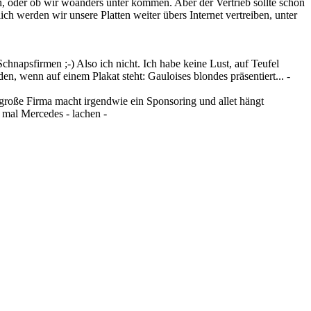
en, oder ob wir woanders unter kommen. Aber der Vertrieb sollte schon
lich werden wir unsere Platten weiter übers Internet vertreiben, unter
Schnapsfirmen ;-) Also ich nicht. Ich habe keine Lust, auf Teufel
en, wenn auf einem Plakat steht: Gauloises blondes präsentiert... -
e große Firma macht irgendwie ein Sponsoring und allet hängt
 mal Mercedes - lachen -