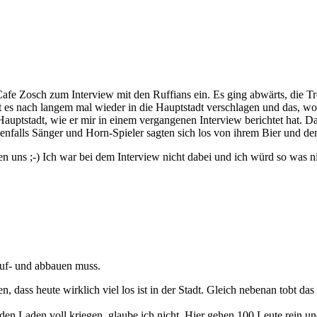
Cafe Zosch zum Interview mit den Ruffians ein. Es ging abwärts, die T
 es nach langem mal wieder in die Hauptstadt verschlagen und das, w
gte Hauptstadt, wie er mir in einem vergangenen Interview berichtet hat.
benfalls Sänger und Horn-Spieler sagten sich los von ihrem Bier und 
n uns ;-) Ich war bei dem Interview nicht dabei und ich würd so was n
auf- und abbauen muss.
n, dass heute wirklich viel los ist in der Stadt. Gleich nebenan tobt da
den Laden voll kriegen, glaube ich nicht. Hier gehen 100 Leute rein und