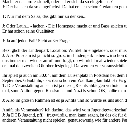
Macht er das professionell, oder hat er sich da so eingefuchst?
J: Der hat sich da so eingefuchst. Da hat er sich schon Gedanken gem
T: Nur mit dem Salsa, das gibt mir zu denken...
J: Oder Latin... - lachen - Die Homepage macht er und Bass spielen t
Er hat schon seine Qualitäten.
J: Ja auf jeden Fall! Steht außer Frage.
Bezüglich der Lindenpark Location: Wurdet ihr eingeladen, oder müsst
J: Also Potsdam ist ja nicht so groß, im Lindenpark haben wir schon öf
uns immer mal wieder anruft und fragt, ob wir nicht mal wieder spiel
erstmal den zweiten Oktober festgelegt. Da werden wir voraussichtlic
Ihr spielt ja auch am 30.04. auf dem Luisenplatz in Potsdam bei dem
September. Glaubt ihr, dass das schon ein Wahlkampfauftakt ist? Es 
T: Die Veranstaltung an sich ist ja diese „Rechts abbiegen verboten“
mal, sone Aktion gegen Rassismus und Nazi is schon OK, sollte man
J: Also im großen Rahmen ist es ja Antifa und so wurde es uns auch da
Antifa als Veranstalter? Ich dachte, das wird vom Jugendgewerkschaf
J: Ja DGB Jugend, pff... fragwürdig, man kann sagen, ist das ok für d
anderen Veranstaltung nicht spielen, genausowenig wie für andere Parte