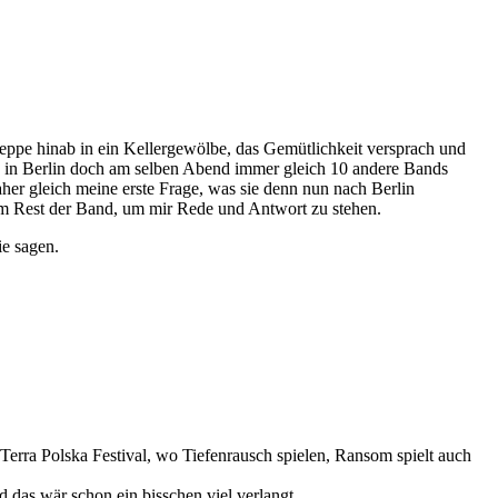
reppe hinab in ein Kellergewölbe, das Gemütlichkeit versprach und
o in Berlin doch am selben Abend immer gleich 10 andere Bands
 Daher gleich meine erste Frage, was sie denn nun nach Berlin
dem Rest der Band, um mir Rede und Antwort zu stehen.
ie sagen.
s Terra Polska Festival, wo Tiefenrausch spielen, Ransom spielt auch
 das wär schon ein bisschen viel verlangt.