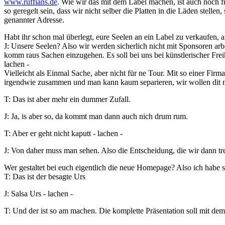
www.ruffians.de
. Wie wir das mit dem Label machen, ist auch noch f
so geregelt sein, dass wir nicht selber die Platten in die Läden stelle
genannter Adresse.
Habt ihr schon mal überlegt, eure Seelen an ein Label zu verkaufen, 
J: Unsere Seelen? Also wir werden sicherlich nicht mit Sponsoren arbei
komm raus Sachen einzugehen. Es soll bei uns bei künstlerischer Freihe
lachen -
Vielleicht als Einmal Sache, aber nicht für ne Tour. Mit so einer Fi
irgendwie zusammen und man kann kaum separieren, wir wollen dit ni
T: Das ist aber mehr ein dummer Zufall.
J: Ja, is aber so, da kommt man dann auch nich drum rum.
T: Aber er geht nicht kaputt - lachen -
J: Von daher muss man sehen. Also die Entscheidung, die wir dann tref
Wer gestaltet bei euch eigentlich die neue Homepage? Also ich habe s
T: Das ist der besagte Urs
J: Salsa Urs - lachen -
T: Und der ist so am machen. Die komplette Präsentation soll mit de