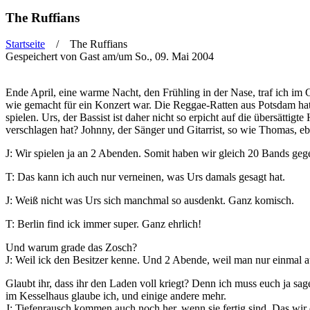
The Ruffians
Startseite
/ The Ruffians
Gespeichert von
Gast
am/um So., 09. Mai 2004
Sie sind hier
Ende April, eine warme Nacht, den Frühling in der Nase, traf ich im 
wie gemacht für ein Konzert war. Die Reggae-Ratten aus Potsdam hat
spielen. Urs, der Bassist ist daher nicht so erpicht auf die übersätti
verschlagen hat? Johnny, der Sänger und Gitarrist, so wie Thomas, e
J: Wir spielen ja an 2 Abenden. Somit haben wir gleich 20 Bands gege
T: Das kann ich auch nur verneinen, was Urs damals gesagt hat.
J: Weiß nicht was Urs sich manchmal so ausdenkt. Ganz komisch.
T: Berlin find ick immer super. Ganz ehrlich!
Und warum grade das Zosch?
J: Weil ick den Besitzer kenne. Und 2 Abende, weil man nur einmal 
Glaubt ihr, dass ihr den Laden voll kriegt? Denn ich muss euch ja sage
im Kesselhaus glaube ich, und einige andere mehr.
J: Tiefenrausch kommen auch noch her, wenn sie fertig sind. Das wir 