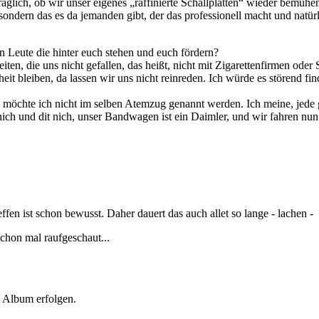
raglich, ob wir unser eigenes „raffinierte Schallplatten“ wieder bemüh
n, sondern das es da jemanden gibt, der das professionell macht und natür
an Leute die hinter euch stehen und euch fördern?
ten, die uns nicht gefallen, das heißt, nicht mit Zigarettenfirmen oder 
it bleiben, da lassen wir uns nicht reinreden. Ich würde es störend find
rma möchte ich nicht im selben Atemzug genannt werden. Ich meine, jed
ch und dit nich, unser Bandwagen ist ein Daimler, und wir fahren nun
fen ist schon bewusst. Daher dauert das auch allet so lange - lachen -
chon mal raufgeschaut...
m Album erfolgen.