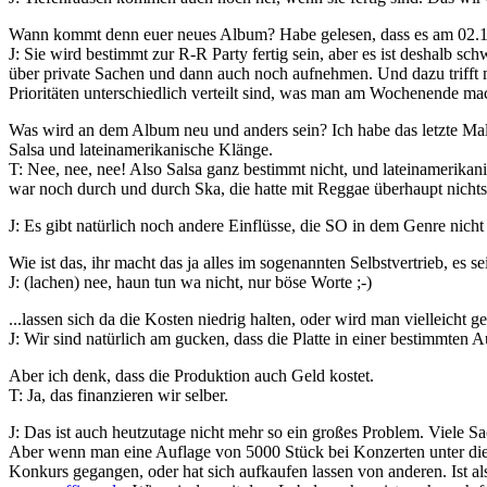
Wann kommt denn euer neues Album? Habe gelesen, dass es am 02.10
J: Sie wird bestimmt zur R-R Party fertig sein, aber es ist deshalb 
über private Sachen und dann auch noch aufnehmen. Und dazu trifft ma
Prioritäten unterschiedlich verteilt sind, was man am Wochenende m
Was wird an dem Album neu und anders sein? Ich habe das letzte Mal 
Salsa und lateinamerikanische Klänge.
T: Nee, nee, nee! Also Salsa ganz bestimmt nicht, und lateinamerikan
war noch durch und durch Ska, die hatte mit Reggae überhaupt nichts
J: Es gibt natürlich noch andere Einflüsse, die SO in dem Genre nich
Wie ist das, ihr macht das ja alles im sogenannten Selbstvertrieb, es 
J: (lachen) nee, haun tun wa nicht, nur böse Worte ;-)
...lassen sich da die Kosten niedrig halten, oder wird man vielleicht g
J: Wir sind natürlich am gucken, dass die Platte in einer bestimmten A
Aber ich denk, dass die Produktion auch Geld kostet.
T: Ja, das finanzieren wir selber.
J: Das ist auch heutzutage nicht mehr so ein großes Problem. Viele S
Aber wenn man eine Auflage von 5000 Stück bei Konzerten unter die L
Konkurs gegangen, oder hat sich aufkaufen lassen von anderen. Ist a