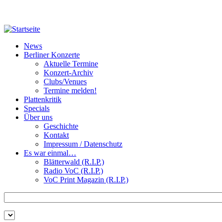
Direkt zum Inhalt
News
Berliner Konzerte
Aktuelle Termine
Konzert-Archiv
Clubs/Venues
Termine melden!
Plattenkritik
Specials
Über uns
Geschichte
Kontakt
Impressum / Datenschutz
Es war einmal…
Blätterwald (R.I.P.)
Radio VoC (R.I.P.)
VoC Print Magazin (R.I.P.)
Zu suchende Schlüsselwörter