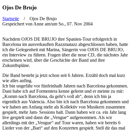
Ojos De Brujo
Startseite
/ Ojos De Brujo
Gespeichert von
Anne
am/um So., 07. Nov 2004
Sie sind hier
Nachdem OJOS DE BRUJO ihre Spanien-Tour erfolgreich in
Barcelona im ausverkauften Razzmatazz abgeschlossen haben, hatte
ich die Gelegenheit mit Marina, Sängerin von OJOS DE BRUJO,
ein Interview zu führen. Fragen über die neue CD, die nächstes Jahr
erscheinen wird, über die Geschichte der Band und ihre
Zukunftspläne.
Die Band besteht ja jetzt schon seit 6 Jahren. Erzähl doch mal kurz
wie alles anfing.
Ich bin ungefähr vor fünfeinhalb Jahren nach Barcelona gekommen.
Dani habe ich auf Formentera kenne gelernt und er meinte zu mir:
„Komm nach Barcelona, da geht’s voll ab“, denn ich bin ja
eigentlich aus Valencia. Also bin ich nach Barcelona gekommen und
wir haben am Anfang mehr als Kollektiv von Musikern zusammen
gespielt, mehr Jam- Sessions halt. Dann haben wir ca. ein Jahr lang
live gespielt und dann die „Vengue“ aufgenommen. Als wir
allerdings mit der „Vengue“ auf Tour waren, haben wir bereits 6
Lieder von der „Bari“ auf den Konzerten gespielt. Stell dir das mal