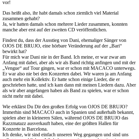
vor!
Das heißt also, ihr habt damals schon ziemlich viel Material
zusammen gehabt?
Ja, wir hatten damals schon mehrere Lieder zusammen, konnten
manche aber erst auf der zweiten CD veröffentlichen.
Findest du, dass der Ausstieg von Dani, ehemaliger Sänger von
OJOS DE BRUJO, eine hörbare Veränderung auf der „Bari“
bewirkt hat?
Für mich war Dani nie in der Band. Ich meine, er war zwar am
Anfang mit dabei, aber als wir als Band richtig anfingen und mit der
„Vengue“ auf Tour gingen, war er schon mit MACACO unterwegs.
Er war also nie bei den Konzerten dabei. Wir waren ja am Anfang
auch mehr ein Kollektiv. Er hatte schon einige Lieder, die er
geschrieben hatte, und ich kam dann mit meinen Liedern dazu. Aber
als wir aber angefangen haben als Band zu spielen, war er schon
nicht mehr mit dabei.
Wie erklärst Du Dir den großen Erfolg von OJOS DE BRUJO?
Immerhin sind MACACO auch in Spanien und außerhalb bekannt,
spielen aber in kleineren Sälen, während OJOS DE BRUJO das
Razzmatazz ausverkauft haben, eine der größten Hallen für
Konzerte in Barcelona.
Ich denke, wir sind einfach unseren Weg gegangen und sind uns