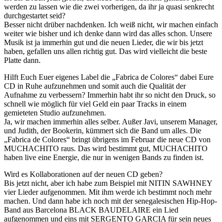
werden zu lassen wie die zwei vorherigen, da ihr ja quasi senkrecht
durchgestartet seid?
Besser nicht drüber nachdenken. Ich weiß nicht, wir machen einfach
weiter wie bisher und ich denke dann wird das alles schon. Unsere
Musik ist ja immerhin gut und die neuen Lieder, die wir bis jetzt
haben, gefallen uns allen richtig gut. Das wird vielleicht die beste
Platte dann.
Hilft Euch Euer eigenes Label die „Fabrica de Colores“ dabei Eure
CD in Ruhe aufzunehmen und somit auch die Qualität der
Aufnahme zu verbessern? Immerhin habt ihr so nicht den Druck, so
schnell wie möglich für viel Geld ein paar Tracks in einem
gemieteten Studio aufzunehmen.
Ja, wir machen immerhin alles selber. Außer Javi, unserem Manager,
und Judith, der Bookerin, kümmert sich die Band um alles. Die
„Fabrica de Colores“ bringt übrigens im Februar die neue CD von
MUCHACHITO raus. Das wird bestimmt gut, MUCHACHITO
haben live eine Energie, die nur in wenigen Bands zu finden ist.
Wird es Kollaborationen auf der neuen CD geben?
Bis jetzt nicht, aber ich habe zum Beispiel mit NITIN SAWHNEY
vier Lieder aufgenommen. Mit ihm werde ich bestimmt noch mehr
machen. Und dann habe ich noch mit der senegalesischen Hip-Hop-
Band aus Barcelona BLACK BAUDELAIRE ein Lied
aufgenommen und eins mit SERGENTO GARCIA für sein neues