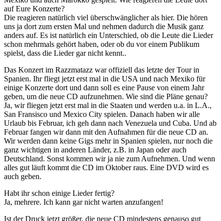
auf Eure Konzerte?
Die reagieren natürlich viel überschwänglicher als hier. Die hören
uns ja dort zum ersten Mal und nehmen dadurch die Musik ganz
anders auf. Es ist natürlich ein Unterschied, ob die Leute die Lieder
schon mehrmals gehört haben, oder ob du vor einem Publikum
spielst, dass die Lieder gar nicht kennt..
Das Konzert im Razzmatazz war offiziell das letzte der Tour in
Spanien. Ihr fliegt jetzt erst mal in die USA und nach Mexiko für
einige Konzerte dort und dann soll es eine Pause von einem Jahr
geben, um die neue CD aufzunehmen. Wie sind die Pläne genau?
Ja, wir fliegen jetzt erst mal in die Staaten und werden u.a. in L.A.,
San Fransisco und Mexico City spielen. Danach haben wir alle
Urlaub bis Februar, ich geh dann nach Venezuela und Cuba. Und ab
Februar fangen wir dann mit den Aufnahmen für die neue CD an.
Wir werden dann keine Gigs mehr in Spanien spielen, nur noch die
ganz wichtigen in anderen Länder, z.B. in Japan oder auch
Deutschland. Sonst kommen wir ja nie zum Aufnehmen. Und wenn
alles gut läuft kommt die CD im Oktober raus. Eine DVD wird es
auch geben.
Habt ihr schon einige Lieder fertig?
Ja, mehrere. Ich kann gar nicht warten anzufangen!
Ist der Druck jetzt größer, die neue CD mindestens genauso gut