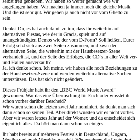
selbst treu geblieben. Wir haben so weiter gemacht wie wir
angefangen haben. Wir machen ja immer noch die gleiche Musik.
Und die ist sehr gut. Wir geben ja auch nicht vor vom Ghetto zu
sein.
Denkst Du, es hat auch damit zu tun, dass ihr weiterhin auf
alternativen Fiestas, wie der in Gracia, spielt und auf
unangekündigten Demos wie der vom D-Form? Soll heißen, Eurer
Erfolg setzt sich aus zwei Seiten zusammen, und zwar der
alternativen Seite, die weiterhin mit der Hausbesetzer-Szene
verbandelt ist, und der Seite des Erfolges, die CD`s in aller Welt ver-
und Hallen ausverkauft?
Ja, ich denke schon. Ich meine, wir haben alle noch Beziehungen zu
der Hausbesetzer-Szene und werden weiterhin alternative Sachen
unterstützen. Das hat sich nicht geändert.
Dieses Frühjahr habt ihr den „BBC World Music Award“
gewonnen. War das eine Überraschung für Euch oder wusstet ihr
schon vorher darüber Bescheid?
Wir waren schon die letzten zwei Jahr nominiert, da denkt man sich
dann schon so seinen Teil. Aber direkt wussten wir es nicht vorher.
Aber wir waren letztes Jahr auf der Womex und da entscheidet sich
eigentlich alles. Da hört man dann schon so einiges.
Ihr habt bereits auf mehreren Festivals in Deutschland, Ungarn,
Mexiko und auch Marokko gespielt. Wie reagieren die Leute dort