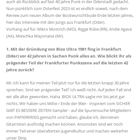
auch als Rückblick auf fast 40 Jahre Punk in der Oderstadt gedacht.
Nun pünktlich zum Osterfest 2023 ist es endlich soweit, nach dem
Review zum neuen Album der Bockwurschtbude Ende letzten Jahres,
hier das Interview mit den Jungs aus Frankfurt (Oder).
Vorhang auf für: Mikro Mostrich (MO), Riggø Rübe (RR), Andie Agave
(AA), Mieschka Mayonaise (MI).
1. Mit der Gründung von Biox Ultra 1981 fing in Frankfurt
(Oder) vor 42 Jahren in Sachen Punk alles an. Wie blickt ihr als
prägender Teil der Frankfurter Punkszene auf die letzten 42
Jahre zurück?
MI: Ich kann für meinen Teil jetzt nur für die letzten knapp 30 Jahre
sprechen. Sind wir prägender Teil? Ich weiß nicht. Auf jeden Fall sind
wir alle älter geworden. Haha. BIOX ULTRA sagte mir bis jetzt gar
nichts. Wir haben uns Mitte / Ende der 90er - inspiriert vom SICHER
GIBT ES BESSERE ZEITEN-Sampler - auf die Spurensuche Mitgliedern
von PAPIERKRIEG gemacht und haben, glaube ich, den/einen
Gitarristen ausfindig machen können. Ansonsten sind wir noch
immer Teil einer überalterten Jugendkultur und machen weiterhin
unser Ding.