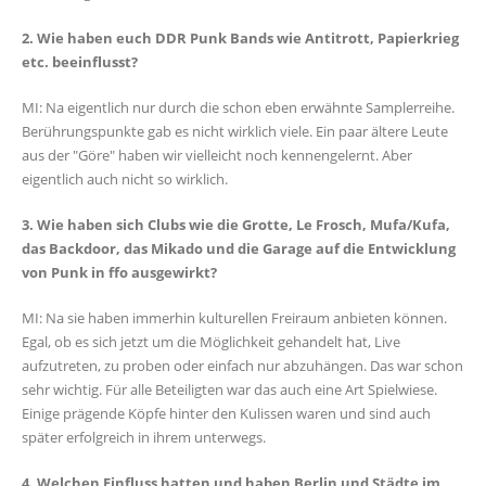
2. Wie haben euch DDR Punk Bands wie Antitrott, Papierkrieg
etc. beeinflusst?
MI: Na eigentlich nur durch die schon eben erwähnte Samplerreihe.
Berührungspunkte gab es nicht wirklich viele. Ein paar ältere Leute
aus der "Göre" haben wir vielleicht noch kennengelernt. Aber
eigentlich auch nicht so wirklich.
3. Wie haben sich Clubs wie die Grotte, Le Frosch, Mufa/Kufa,
das Backdoor, das Mikado und die Garage auf die Entwicklung
von Punk in ffo ausgewirkt?
MI: Na sie haben immerhin kulturellen Freiraum anbieten können.
Egal, ob es sich jetzt um die Möglichkeit gehandelt hat, Live
aufzutreten, zu proben oder einfach nur abzuhängen. Das war schon
sehr wichtig. Für alle Beteiligten war das auch eine Art Spielwiese.
Einige prägende Köpfe hinter den Kulissen waren und sind auch
später erfolgreich in ihrem unterwegs.
4. Welchen Einfluss hatten und haben Berlin und Städte im