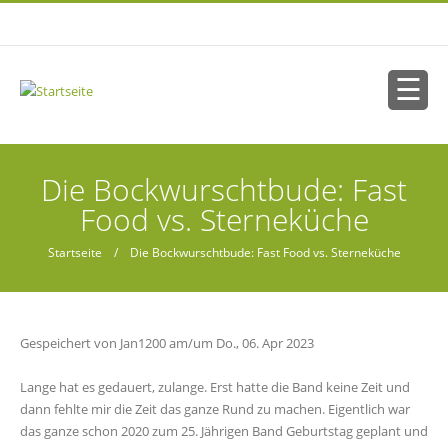
Direkt zum Inhalt
Sie sind hier
Die Bockwurschtbude: Fast
Food vs. Sterneküche
Startseite
/ Die Bockwurschtbude: Fast Food vs. Sterneküche
Gespeichert von
Jan1200
am/um Do., 06. Apr 2023
Lange hat es gedauert, zulange. Erst hatte die Band keine Zeit und
dann fehlte mir die Zeit das ganze Rund zu machen. Eigentlich war
das ganze schon 2020 zum 25. Jährigen Band Geburtstag geplant und