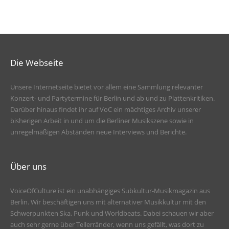
Die Webseite
Unsere Internetseite bietet vor allem eine Sammlung relevanter
Konzert- und Partytermine für Berlin und ab und zu Plattenkritiken.
Darüber hinaus findet ihr auf VoC ein mächtiges Archiv unserer
bisherigen Arbeit in und um die Berliner Musikszene sowie in
unregelmäßigen Abständen neue Interviews und Berichte.
Über uns
VoiceOfCulture ist ein unabhängiges Subkultur-Musikmagazin aus
Berlin. Wir beschäftigen uns mit alternativer Musikkultur mit den
Schwerpunkten Ska, Punk und Worldbeats. Dabei schauen wir aber
auch sehr gerne über Tellerränder, wenn uns gefällt, was dort zu