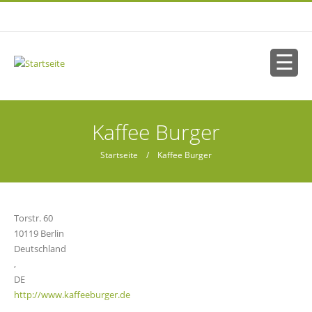
Direkt zum Inhalt
Sie sind hier
Kaffee Burger
Startseite
/ Kaffee Burger
Torstr. 60
10119
Berlin
Deutschland
,
DE
http://www.kaffeeburger.de