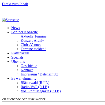
Direkt zum Inhalt
News
Berliner Konzerte
Aktuelle Termine
Konzert-Archiv
Clubs/Venues
Termine melden!
Plattenkritik
Specials
Über uns
Geschichte
Kontakt
Impressum / Datenschutz
Es war einmal…
Blätterwald (R.I.P.)
Radio VoC (R.I.P.)
VoC Print Magazin (R.I.P.)
Zu suchende Schlüsselwörter