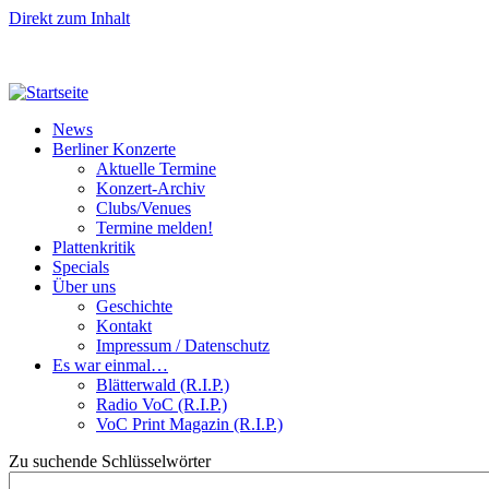
Direkt zum Inhalt
News
Berliner Konzerte
Aktuelle Termine
Konzert-Archiv
Clubs/Venues
Termine melden!
Plattenkritik
Specials
Über uns
Geschichte
Kontakt
Impressum / Datenschutz
Es war einmal…
Blätterwald (R.I.P.)
Radio VoC (R.I.P.)
VoC Print Magazin (R.I.P.)
Zu suchende Schlüsselwörter