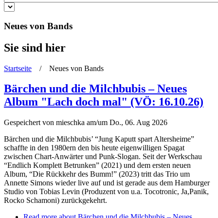
Neues von Bands
Sie sind hier
Startseite
/ Neues von Bands
Bärchen und die Milchbubis – Neues
Album "Lach doch mal" (VÖ: 16.10.26)
Gespeichert von
mieschka
am/um Do., 06. Aug 2026
Bärchen und die Milchbubis’ “Jung Kaputt spart Altersheime”
schaffte in den 1980ern den bis heute eigenwilligen Spagat
zwischen Chart-Anwärter und Punk-Slogan. Seit der Werkschau
“Endlich Komplett Betrunken” (2021) und dem ersten neuen
Album, “Die Rückkehr des Bumm!” (2023) tritt das Trio um
Annette Simons wieder live auf und ist gerade aus dem Hamburger
Studio von Tobias Levin (Produzent von u.a. Tocotronic, Ja,Panik,
Rocko Schamoni) zurückgekehrt.
Read more
about Bärchen und die Milchbubis – Neues