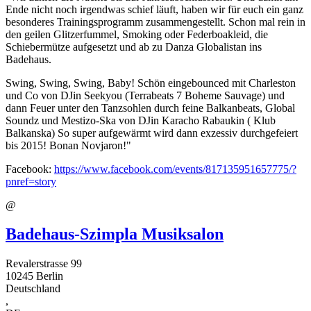
Ende nicht noch irgendwas schief läuft, haben wir für euch ein ganz
besonderes Trainingsprogramm zusammengestellt. Schon mal rein in
den geilen Glitzerfummel, Smoking oder Federboakleid, die
Schiebermütze aufgesetzt und ab zu Danza Globalistan ins
Badehaus.
Swing, Swing, Swing, Baby! Schön eingebounced mit Charleston
und Co von DJin Seekyou (Terrabeats 7 Boheme Sauvage) und
dann Feuer unter den Tanzsohlen durch feine Balkanbeats, Global
Soundz und Mestizo-Ska von DJin Karacho Rabaukin ( Klub
Balkanska) So super aufgewärmt wird dann exzessiv durchgefeiert
bis 2015! Bonan Novjaron!"
Facebook:
https://www.facebook.com/events/817135951657775/?
pnref=story
@
Badehaus-Szimpla Musiksalon
Revalerstrasse 99
10245
Berlin
Deutschland
,