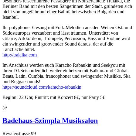
besonders reiseerfahrene Passagiere im Konzertabteil: Tralalka, die
Berliner Band mit den besten Sängerinnen der Stadt, gründeten sich
nicht von ungefähr auf einer Bahnfahrt zwischen Bulgarien und
Istanbul.
Ihr polyphoner Gesang mit Folk-Melodien aus den Weiten Ost- und
Südosteuropas verzaubert und lässt träumen. Unterstützt von
Gitarre, Arkkordeon, Trompete, Percussion, Bass und Violine wird
ein swingender und groovender Sound daraus, der auf die
Tanzfläche bittet.
http://tralalka.com
Im Anschluss werden euch Karacho Rabaukin und Seekyou mit
ihren DJ-Sets ordentlich weiter einheizen mit Balkan- und Global
Beats, Latin, Cumbia, francophoner und swingender Musikke, Ska
und Reggaesounds!
https://soundcloud.com/karacho-rabaukin
Beginn: 22 Uhr, Eintritt: mit Konzert 8€, nur Party 5€
@
Badehaus-Szimpla Musiksalon
Revalerstrasse 99