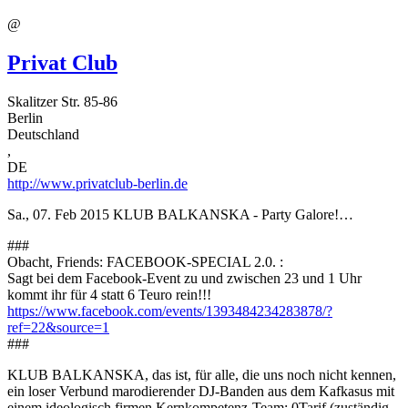
@
Privat Club
Skalitzer Str. 85-86
Berlin
Deutschland
,
DE
http://www.privatclub-berlin.de
Sa., 07. Feb 2015
KLUB BALKANSKA - Party Galore!…
###
Obacht, Friends: FACEBOOK-SPECIAL 2.0. :
Sagt bei dem Facebook-Event zu und zwischen 23 und 1 Uhr
kommt ihr für 4 statt 6 Teuro rein!!!
https://www.facebook.com/events/1393484234283878/?
ref=22&source=1
###
KLUB BALKANSKA, das ist, für alle, die uns noch nicht kennen,
ein loser Verbund marodierender DJ-Banden aus dem Kafkasus mit
einem ideologisch firmen Kernkompetenz-Team: 0Tarif (zuständig