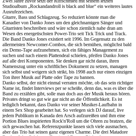
Zwei Jahre zuvor setzt der Riffschmied mit seinem letzten
Studioalbum „Rockandandroll is black and blue“ ein weiteres lautes
Ausrufezeichen.
Gitarre, Bass und Schlagzeug. So reduziert könnte man die
Kanadier von Danko Jones um den gleichnamigen Sänger und
Gitarristen beschreiben und wäre schon ziemlich nahe dran am
Wesen des energetischsten Power-Trio seit Tick Trick und Track.
Die Band Danko Jones existiert seit 1996. Im Gegensatz zu den
allermeisten Newcomer-Combos, die sich bemühen, möglichst bald
ein Demo-Tape aufzunehmen, sich ein fähiges Management zu
suchen und nach einem Plattendeal schielen, pfeifen Danko Jones
auf alle drei Komponenten. Sie denken gar nicht daran, ihren
Namenszug unter ein schriftliches Dokument zu setzen, managen
sich selbst und weigern sich strikt, bis 1998 auch nur einen einzigen
Ton ihrer Musik auf Platte oder Tape zu bannen.
Danko selbst, der nicht einmal verraten möchte, ob das sein richtiger
Name ist, findet Interviews per se scheiße, denn das, was es über die
Band zu erzählen gibt, solle man doch aus der Musik heraus hören.
Privates dringt so gut wie gar nicht an die Öffentlichkeit. Es ist
lediglich bekannt, dass Danko vor seiner Musiker-Laufbahn in
einem Sex Shop gearbeitet hat. So verlegen sich DJ darauf, live
jedem Publikum in Kanada den Arsch aufzureißen und ihm eine
Portion Blues inspirierten Rock'n'Roll um die Ohren zu bratzen, die
sich gewaschen hat. Referenzpunkte lassen sich viele ausmachen,
aber das Trio hat seinen ganz eigenen Charme. Die drei Matadore