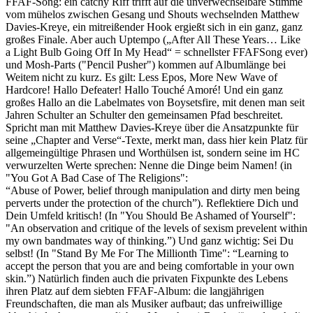
FFAF-Song: ein catchy Riff trifft auf die unverwechselbare Stimme
vom mühelos zwischen Gesang und Shouts wechselnden Matthew
Davies-Kreye, ein mitreißender Hook ergießt sich in ein ganz, ganz
großes Finale. Aber auch Uptempo („After All These Years… Like
a Light Bulb Going Off In My Head“ = schnellster FFAFSong ever)
und Mosh-Parts ("Pencil Pusher") kommen auf Albumlänge bei
Weitem nicht zu kurz. Es gilt: Less Epos, More New Wave of
Hardcore! Hallo Defeater! Hallo Touché Amoré! Und ein ganz
großes Hallo an die Labelmates von Boysetsfire, mit denen man seit
Jahren Schulter an Schulter den gemeinsamen Pfad beschreitet.
Spricht man mit Matthew Davies-Kreye über die Ansatzpunkte für
seine „Chapter and Verse“-Texte, merkt man, dass hier kein Platz für
allgemeingültige Phrasen und Worthülsen ist, sondern seine im HC
verwurzelten Werte sprechen: Nenne die Dinge beim Namen! (in
"You Got A Bad Case of The Religions":
“Abuse of Power, belief through manipulation and dirty men being
perverts under the protection of the church”). Reflektiere Dich und
Dein Umfeld kritisch! (In "You Should Be Ashamed of Yourself":
"An observation and critique of the levels of sexism prevelent within
my own bandmates way of thinking.”) Und ganz wichtig: Sei Du
selbst! (In "Stand By Me For The Millionth Time": “Learning to
accept the person that you are and being comfortable in your own
skin.”) Natürlich finden auch die privaten Fixpunkte des Lebens
ihren Platz auf dem siebten FFAF-Album: die langjährigen
Freundschaften, die man als Musiker aufbaut; das unfreiwillige