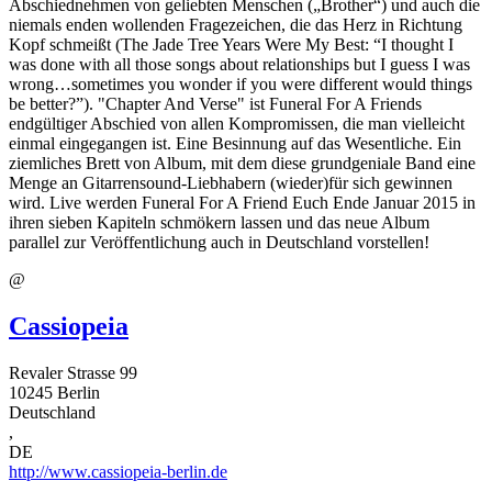
Abschiednehmen von geliebten Menschen („Brother“) und auch die
niemals enden wollenden Fragezeichen, die das Herz in Richtung
Kopf schmeißt (The Jade Tree Years Were My Best: “I thought I
was done with all those songs about relationships but I guess I was
wrong…sometimes you wonder if you were different would things
be better?”). "Chapter And Verse" ist Funeral For A Friends
endgültiger Abschied von allen Kompromissen, die man vielleicht
einmal eingegangen ist. Eine Besinnung auf das Wesentliche. Ein
ziemliches Brett von Album, mit dem diese grundgeniale Band eine
Menge an Gitarrensound-Liebhabern (wieder)für sich gewinnen
wird. Live werden Funeral For A Friend Euch Ende Januar 2015 in
ihren sieben Kapiteln schmökern lassen und das neue Album
parallel zur Veröffentlichung auch in Deutschland vorstellen!
@
Cassiopeia
Revaler Strasse 99
10245
Berlin
Deutschland
,
DE
http://www.cassiopeia-berlin.de