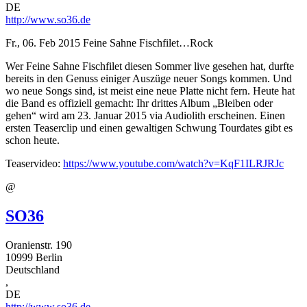
DE
http://www.so36.de
Fr., 06. Feb 2015
Feine Sahne Fischfilet…Rock
Wer Feine Sahne Fischfilet diesen Sommer live gesehen hat, durfte
bereits in den Genuss einiger Auszüge neuer Songs kommen. Und
wo neue Songs sind, ist meist eine neue Platte nicht fern. Heute hat
die Band es offiziell gemacht: Ihr drittes Album „Bleiben oder
gehen“ wird am 23. Januar 2015 via Audiolith erscheinen. Einen
ersten Teaserclip und einen gewaltigen Schwung Tourdates gibt es
schon heute.
Teaservideo:
https://www.youtube.com/watch?v=KqF1ILRJRJc
@
SO36
Oranienstr. 190
10999
Berlin
Deutschland
,
DE
http://www.so36.de