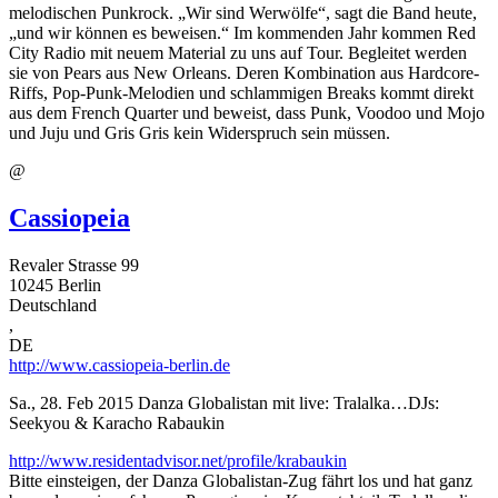
melodischen Punkrock. „Wir sind Werwölfe“, sagt die Band heute,
„und wir können es beweisen.“ Im kommenden Jahr kommen Red
City Radio mit neuem Material zu uns auf Tour. Begleitet werden
sie von Pears aus New Orleans. Deren Kombination aus Hardcore-
Riffs, Pop-Punk-Melodien und schlammigen Breaks kommt direkt
aus dem French Quarter und beweist, dass Punk, Voodoo und Mojo
und Juju und Gris Gris kein Widerspruch sein müssen.
@
Cassiopeia
Revaler Strasse 99
10245
Berlin
Deutschland
,
DE
http://www.cassiopeia-berlin.de
Sa., 28. Feb 2015
Danza Globalistan mit live: Tralalka…DJs:
Seekyou & Karacho Rabaukin
http://www.residentadvisor.net/profile/krabaukin
Bitte einsteigen, der Danza Globalistan-Zug fährt los und hat ganz