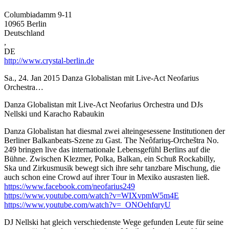
Columbiadamm 9-11
10965
Berlin
Deutschland
,
DE
http://www.crystal-berlin.de
Sa., 24. Jan 2015
Danza Globalistan mit Live-Act Neofarius
Orchestra…
Danza Globalistan mit Live-Act Neofarius Orchestra und DJs
Nellski und Karacho Rabaukin
Danza Globalistan hat diesmal zwei alteingesessene Institutionen der
Berliner Balkanbeats-Szene zu Gast. The Neôfariuş-Orcheštra No.
249 bringen live das internationale Lebensgefühl Berlins auf die
Bühne. Zwischen Klezmer, Polka, Balkan, ein Schuß Rockabilly,
Ska und Zirkusmusik bewegt sich ihre sehr tanzbare Mischung, die
auch schon eine Crowd auf ihrer Tour in Mexiko ausrasten ließ.
https://www.facebook.com/neofarius249
https://www.youtube.com/watch?v=WIXvpmW5m4E
https://www.youtube.com/watch?v=_ONOehfqryU
DJ Nellski hat gleich verschiedenste Wege gefunden Leute für seine