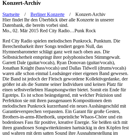
Konzert-Archiv
Startseite
/
Berliner Konzerte
/ Konzert-Archiv
Hier findet Ihr den Überblick über alle Konzerte in unserer
Sie sind hier
Datenbank, die bereits vorbei sind.
Mo., 02. Mär 2015
Red City Radio…Punk Rock
Red City Radio spielen melodischen Punkrock. Punktum. Die
Berechenbarkeit ihrer Songs tendiert gegen Null, das
Hymnenbarometer schlägt ganz weit nach oben aus. Die
Selbstsicherheit entspringt ihrer polyphonischen Stimmgewalt.
Garrett Dale (guitar/vocals), Ryan Donovan (guitar/vocals),
Jonathan Knight (bass/vocals) und Dallas Tidwell (drums/vocals)
waren alle schon einmal Leadsänger einer eigenen Band gewesen.
Die Band ist jedoch der Fleisch gewordene Kollektivgedanke, der
größer ist als die Summe seiner Individuen und keinen Platz für
einen selbstverliebten Hauptsongwriter bietet. Somit ein Ende für
Egotrips. Es ist schon beängstigend, mit welcher Präzision und
Perfektion sie mit ihren passgenauen Kompositionen dem
melodischen Punkrock kurzerhand ein neues Aushängeschild mit
Garantieversprechen verpassten. Ein Garant für große Gesten,
Brothers-in-arms-Rhethorik, unpeinliche Whaos-Chöre und ein
bodenloses Fass für positive, kreative Energie. Sie beißen sich mit
ihren grandiosen Songwriterkünsten hartnäckig in den Köpfen fest
und wahren mit dem satten Sound ihre Ausnahmestellung im