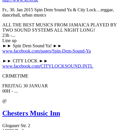
Fr., 30. Jan 2015
Spin Dem Sound Ya & City Lock…reggae,
dancehall, urban musics
ALL THE BEST MUSICS FROM JAMAICA PLAYED BY
TWO SOUND SYSTEMS ALL NIGHT LONG!
23h -...
Line up
►► Spin Dem Sound Ya! ►►
www.facebook.com/pages/Spin-Dem-Sound-Ya
►► CITY LOCK ►►
www.facebook.com/CITYLOCKSOUND.INTL
CRIMETIME
FREITAG 30 JANUAR
00H - ...
@
Chesters Music Inn
Glogauer Str. 2