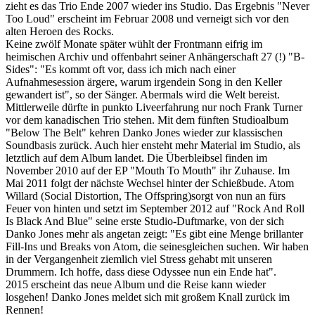
zieht es das Trio Ende 2007 wieder ins Studio. Das Ergebnis "Never
Too Loud" erscheint im Februar 2008 und verneigt sich vor den
alten Heroen des Rocks.
Keine zwölf Monate später wühlt der Frontmann eifrig im
heimischen Archiv und offenbahrt seiner Anhängerschaft 27 (!) "B-
Sides": "Es kommt oft vor, dass ich mich nach einer
Aufnahmesession ärgere, warum irgendein Song in den Keller
gewandert ist", so der Sänger. Abermals wird die Welt bereist.
Mittlerweile dürfte in punkto Liveerfahrung nur noch Frank Turner
vor dem kanadischen Trio stehen. Mit dem fünften Studioalbum
"Below The Belt" kehren Danko Jones wieder zur klassischen
Soundbasis zurück. Auch hier ensteht mehr Material im Studio, als
letztlich auf dem Album landet. Die Überbleibsel finden im
November 2010 auf der EP "Mouth To Mouth" ihr Zuhause. Im
Mai 2011 folgt der nächste Wechsel hinter der Schießbude. Atom
Willard (Social Distortion, The Offspring)sorgt von nun an fürs
Feuer von hinten und setzt im September 2012 auf "Rock And Roll
Is Black And Blue" seine erste Studio-Duftmarke, von der sich
Danko Jones mehr als angetan zeigt: "Es gibt eine Menge brillanter
Fill-Ins und Breaks von Atom, die seinesgleichen suchen. Wir haben
in der Vergangenheit ziemlich viel Stress gehabt mit unseren
Drummern. Ich hoffe, dass diese Odyssee nun ein Ende hat".
2015 erscheint das neue Album und die Reise kann wieder
losgehen! Danko Jones meldet sich mit großem Knall zurück im
Rennen!