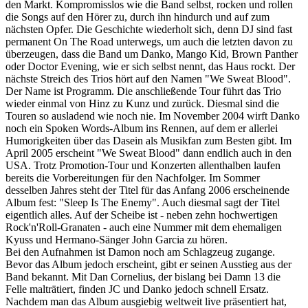
den Markt. Kompromisslos wie die Band selbst, rocken und rollen
die Songs auf den Hörer zu, durch ihn hindurch und auf zum
nächsten Opfer. Die Geschichte wiederholt sich, denn DJ sind fast
permanent On The Road unterwegs, um auch die letzten davon zu
überzeugen, dass die Band um Danko, Mango Kid, Brown Panther
oder Doctor Evening, wie er sich selbst nennt, das Haus rockt. Der
nächste Streich des Trios hört auf den Namen "We Sweat Blood".
Der Name ist Programm. Die anschließende Tour führt das Trio
wieder einmal von Hinz zu Kunz und zurück. Diesmal sind die
Touren so ausladend wie noch nie. Im November 2004 wirft Danko
noch ein Spoken Words-Album ins Rennen, auf dem er allerlei
Humorigkeiten über das Dasein als Musikfan zum Besten gibt. Im
April 2005 erscheint "We Sweat Blood" dann endlich auch in den
USA. Trotz Promotion-Tour und Konzerten allenthalben laufen
bereits die Vorbereitungen für den Nachfolger. Im Sommer
desselben Jahres steht der Titel für das Anfang 2006 erscheinende
Album fest: "Sleep Is The Enemy". Auch diesmal sagt der Titel
eigentlich alles. Auf der Scheibe ist - neben zehn hochwertigen
Rock'n'Roll-Granaten - auch eine Nummer mit dem ehemaligen
Kyuss und Hermano-Sänger John Garcia zu hören.
Bei den Aufnahmen ist Damon noch am Schlagzeug zugange.
Bevor das Album jedoch erscheint, gibt er seinen Ausstieg aus der
Band bekannt. Mit Dan Cornelius, der bislang bei Damn 13 die
Felle malträtiert, finden JC und Danko jedoch schnell Ersatz.
Nachdem man das Album ausgiebig weltweit live präsentiert hat,