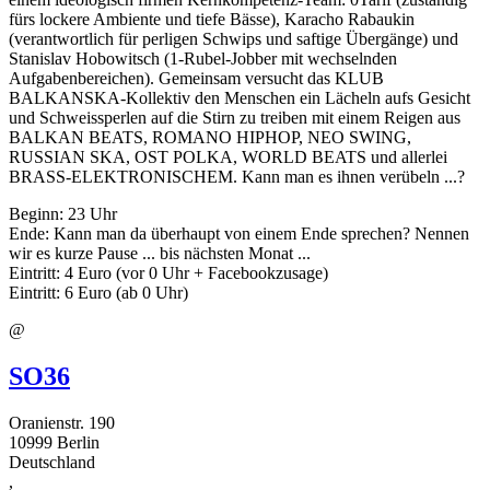
fürs lockere Ambiente und tiefe Bässe), Karacho Rabaukin
(verantwortlich für perligen Schwips und saftige Übergänge) und
Stanislav Hobowitsch (1-Rubel-Jobber mit wechselnden
Aufgabenbereichen). Gemeinsam versucht das KLUB
BALKANSKA-Kollektiv den Menschen ein Lächeln aufs Gesicht
und Schweissperlen auf die Stirn zu treiben mit einem Reigen aus
BALKAN BEATS, ROMANO HIPHOP, NEO SWING,
RUSSIAN SKA, OST POLKA, WORLD BEATS und allerlei
BRASS-ELEKTRONISCHEM. Kann man es ihnen verübeln ...?
Beginn: 23 Uhr
Ende: Kann man da überhaupt von einem Ende sprechen? Nennen
wir es kurze Pause ... bis nächsten Monat ...
Eintritt: 4 Euro (vor 0 Uhr + Facebookzusage)
Eintritt: 6 Euro (ab 0 Uhr)
@
SO36
Oranienstr. 190
10999
Berlin
Deutschland
,