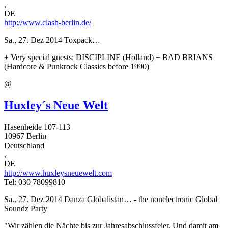
,
DE
http://www.clash-berlin.de/
Sa., 27. Dez 2014
Toxpack…
+ Very special guests: DISCIPLINE (Holland) + BAD BRIANS
(Hardcore & Punkrock Classics before 1990)
@
Huxley´s Neue Welt
Hasenheide 107-113
10967
Berlin
Deutschland
,
DE
http://www.huxleysneuewelt.com
Tel: 030 78099810
Sa., 27. Dez 2014
Danza Globalistan… - the nonelectronic Global
Soundz Party
"Wir zählen die Nächte bis zur Jahresabschlussfeier. Und damit am