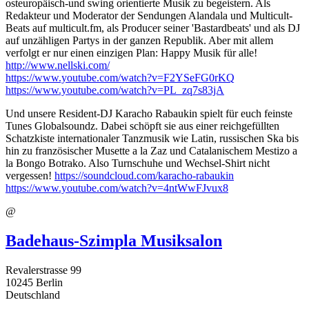
osteuropäisch-und swing orientierte Musik zu begeistern. Als
Redakteur und Moderator der Sendungen Alandala und Multicult-
Beats auf multicult.fm, als Producer seiner 'Bastardbeats' und als DJ
auf unzähligen Partys in der ganzen Republik. Aber mit allem
verfolgt er nur einen einzigen Plan: Happy Musik für alle!
http://www.nellski.com/
https://www.youtube.com/watch?v=F2YSeFG0rKQ
https://www.youtube.com/watch?v=PL_zq7s83jA
Und unsere Resident-DJ Karacho Rabaukin spielt für euch feinste
Tunes Globalsoundz. Dabei schöpft sie aus einer reichgefüllten
Schatzkiste internationaler Tanzmusik wie Latin, russischen Ska bis
hin zu französischer Musette a la Zaz und Catalanischem Mestizo a
la Bongo Botrako. Also Turnschuhe und Wechsel-Shirt nicht
vergessen!
https://soundcloud.com/karacho-rabaukin
https://www.youtube.com/watch?v=4ntWwFJvux8
@
Badehaus-Szimpla Musiksalon
Revalerstrasse 99
10245
Berlin
Deutschland
,