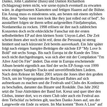
Danko, John Calabrese (Bass) und Damon Richardson
(Schlagzeug) treten nicht, wie szene-typisch eventuell zu erwarten
wäre, in abgerissenen Klamotten und fettigen Haaren auf die Bühne.
Ein Anzug muss es mindestens sein, am besten mit einem stylishen
Hut, denn "today most men look like they just rolled out of bed". So
ausstaffiert folgen sie ihrem selbst aufgestellten Fünfjahresplan,
Nordamerika zu rocken. 1998 erlösen sie ihre nach zahlreichen
Konzerten doch recht erkleckliche Fanschar mit der ersten
selbstbetitelten EP auf dem kleinen Sonic Unyon-Label. Die Zeit
scheint ihnen aber noch nicht reif, denn die Pressung ist streng
limitiert und nach kürzester Zeit bereits ausverkauft. Ein Jahr später
folgt nach einigen Sampler-Beiträgen die nächste EP "My Love Is
Bold" mit sechs Songs. Bis nach Europa ist die Kunde des Trios
noch nicht durchgedrungen, was sich aber mit der Compilation "I'm
Alive And On Fire" ändert. Das erste in Europa erscheinende
Album besteht eigentlich aus fünf der sechs EP-Songs von 1999
sowie einigen Sampler-Tracks und unveröffentlichten Liedern.
Nach dem Release im März 2001 setzen die Jones über den großen
Teich, um im Vorprogramm der Backyard Babies auf sich
aufmerksam zu machen und die Festivals und Clubs des Kontinents
zu beschallen, darunter das Bizarre und Roskilde. Das Jahr 2002
setzt die Tour-Aktivitäten der Band fort. Kreuz und quer über den
Globus, immer dort, wo es einen Club oder auch ein Festival aus
dem Tiefschlaf zu befreien gilt, tauchen Danko Jones auf, um der
Langeweile ein Ende zu setzen. Im Mai kommt "Born A Lion" auf