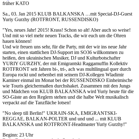
früher KATO
Sa., 03. Jan 2015
KLUB BALKANSKA …mit Special-DJ-Guest
Yuriy Gurzhy (ROTFRONT, RUSSENDISKO)
"Yes, neues Jahr! 2015! Krass! Schon so alt! Aber auch so weise!
Und mit so viel mehr neuen Tracks, die wir euch um die Ohren
hauen können!
Und wir freuen uns sehr, für die Party, mit der wir ins neue Jahr
starten, einen stattlichen DJ-Support im SO36 willkommen zu
heißen, den ukrainischen Musiker, DJ und Kulturbotschafter
YURIY GURZHY, der mit Emigrantski Raggamuffin Kollektiv
ROTFRONT seit Jahren bi-, tri-, ach was multilingual quer durch
Europa rockt und nebenbei mit seinem DJ-Kollegen Wladimir
Kaminer einmal im Monat bei der RUSSENDISKO Einheimische
wie Touris gleichermaßen durchshaket. Zusammen mit den Jungs
und Mädchen von KLUB BALKANSKA wird Yuriy heute für die
SO-Gäste an den Reglern stehen und die halbe Welt musikalisch
verpackt auf die Tanzfläche lotsen!
"No sleep till Berlin!" UKRAIN-SKA, EMIGRANTSKI-
REGGAE, BALKAN-POLTER und und und ... mit KLUB
BALKANSKA und ROTFRONT-Headmaster Yuriy Gurzhy!"
Beginn: 23 Uhr