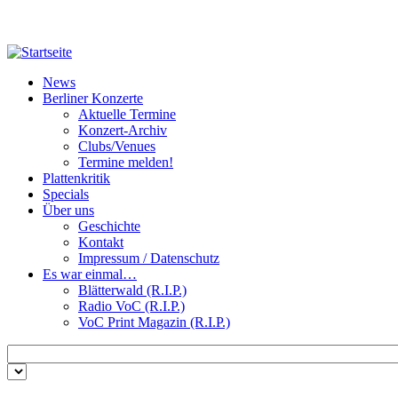
Direkt zum Inhalt
News
Berliner Konzerte
Aktuelle Termine
Konzert-Archiv
Clubs/Venues
Termine melden!
Plattenkritik
Specials
Über uns
Geschichte
Kontakt
Impressum / Datenschutz
Es war einmal…
Blätterwald (R.I.P.)
Radio VoC (R.I.P.)
VoC Print Magazin (R.I.P.)
Zu suchende Schlüsselwörter