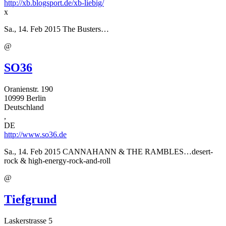
http://xb.blogsport.de/xb-liebig/
x
Sa., 14. Feb 2015
The Busters…
@
SO36
Oranienstr. 190
10999
Berlin
Deutschland
,
DE
http://www.so36.de
Sa., 14. Feb 2015
CANNAHANN & THE RAMBLES…desert-
rock & high-energy-rock-and-roll
@
Tiefgrund
Laskerstrasse 5