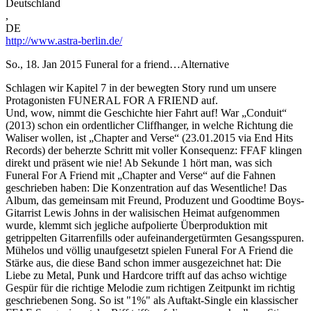
Deutschland
,
DE
http://www.astra-berlin.de/
So., 18. Jan 2015
Funeral for a friend…Alternative
Schlagen wir Kapitel 7 in der bewegten Story rund um unsere
Protagonisten FUNERAL FOR A FRIEND auf.
Und, wow, nimmt die Geschichte hier Fahrt auf! War „Conduit“
(2013) schon ein ordentlicher Cliffhanger, in welche Richtung die
Waliser wollen, ist „Chapter and Verse“ (23.01.2015 via End Hits
Records) der beherzte Schritt mit voller Konsequenz: FFAF klingen
direkt und präsent wie nie! Ab Sekunde 1 hört man, was sich
Funeral For A Friend mit „Chapter and Verse“ auf die Fahnen
geschrieben haben: Die Konzentration auf das Wesentliche! Das
Album, das gemeinsam mit Freund, Produzent und Goodtime Boys-
Gitarrist Lewis Johns in der walisischen Heimat aufgenommen
wurde, klemmt sich jegliche aufpolierte Überproduktion mit
getrippelten Gitarrenfills oder aufeinandergetürmten Gesangsspuren.
Mühelos und völlig unaufgesetzt spielen Funeral For A Friend die
Stärke aus, die diese Band schon immer ausgezeichnet hat: Die
Liebe zu Metal, Punk und Hardcore trifft auf das achso wichtige
Gespür für die richtige Melodie zum richtigen Zeitpunkt im richtig
geschriebenen Song. So ist "1%" als Auftakt-Single ein klassischer