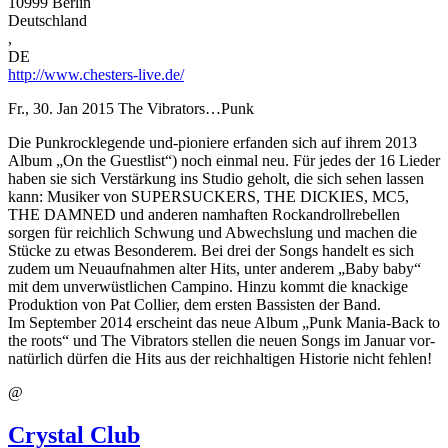
10999
Berlin
Deutschland
,
DE
http://www.chesters-live.de/
Fr., 30. Jan 2015
The Vibrators…Punk
Die Punkrocklegende und-pioniere erfanden sich auf ihrem 2013
Album „On the Guestlist“) noch einmal neu. Für jedes der 16 Lieder
haben sie sich Verstärkung ins Studio geholt, die sich sehen lassen
kann: Musiker von SUPERSUCKERS, THE DICKIES, MC5,
THE DAMNED und anderen namhaften Rockandrollrebellen
sorgen für reichlich Schwung und Abwechslung und machen die
Stücke zu etwas Besonderem. Bei drei der Songs handelt es sich
zudem um Neuaufnahmen alter Hits, unter anderem „Baby baby“
mit dem unverwüstlichen Campino. Hinzu kommt die knackige
Produktion von Pat Collier, dem ersten Bassisten der Band.
Im September 2014 erscheint das neue Album „Punk Mania-Back to
the roots“ und The Vibrators stellen die neuen Songs im Januar vor-
natürlich dürfen die Hits aus der reichhaltigen Historie nicht fehlen!
@
Crystal Club