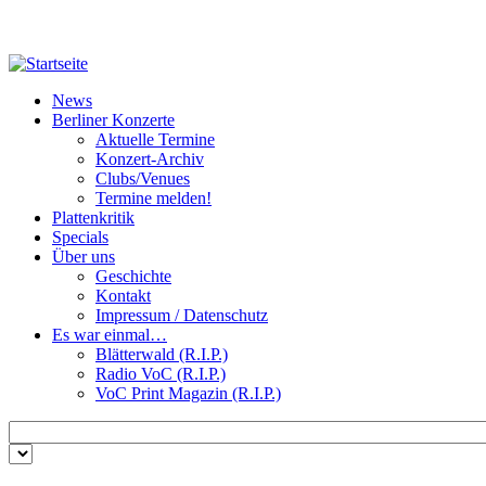
Direkt zum Inhalt
News
Berliner Konzerte
Aktuelle Termine
Konzert-Archiv
Clubs/Venues
Termine melden!
Plattenkritik
Specials
Über uns
Geschichte
Kontakt
Impressum / Datenschutz
Es war einmal…
Blätterwald (R.I.P.)
Radio VoC (R.I.P.)
VoC Print Magazin (R.I.P.)
Zu suchende Schlüsselwörter