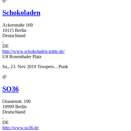
@
Schokoladen
Ackerstraße 169
10115
Berlin
Deutschland
,
DE
http://www.schokoladen-mitte.de/
U8 Rosenthaler Platz
Sa., 23. Nov 2019
Troopers…Punk
@
SO36
Oranienstr. 190
10999
Berlin
Deutschland
,
DE
http://www.so36.de