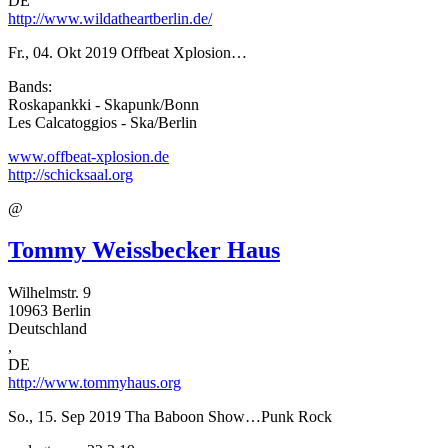
DE
http://www.wildatheartberlin.de/
Fr., 04. Okt 2019
Offbeat Xplosion…
Bands:
Roskapankki - Skapunk/Bonn
Les Calcatoggios - Ska/Berlin
www.offbeat-xplosion.de
http://schicksaal.org
@
Tommy Weissbecker Haus
Wilhelmstr. 9
10963
Berlin
Deutschland
,
DE
http://www.tommyhaus.org
So., 15. Sep 2019
Tha Baboon Show…Punk Rock