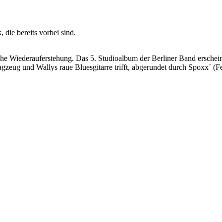
 die bereits vorbei sind.
derauferstehung. Das 5. Studioalbum der Berliner Band erscheint i
ug und Wallys raue Bluesgitarre trifft, abgerundet durch Spoxx´ (Fee