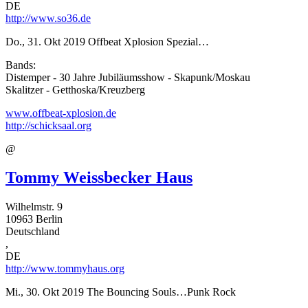
DE
http://www.so36.de
Do., 31. Okt 2019
Offbeat Xplosion Spezial…
Bands:
Distemper - 30 Jahre Jubiläumsshow - Skapunk/Moskau
Skalitzer - Getthoska/Kreuzberg
www.offbeat-xplosion.de
http://schicksaal.org
@
Tommy Weissbecker Haus
Wilhelmstr. 9
10963
Berlin
Deutschland
,
DE
http://www.tommyhaus.org
Mi., 30. Okt 2019
The Bouncing Souls…Punk Rock