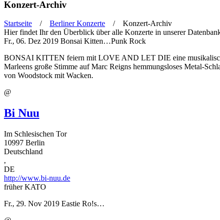
Konzert-Archiv
Startseite
/
Berliner Konzerte
/ Konzert-Archiv
Hier findet Ihr den Überblick über alle Konzerte in unserer Datenbank,
Sie sind hier
Fr., 06. Dez 2019
Bonsai Kitten…Punk Rock
BONSAI KITTEN feiern mit LOVE AND LET DIE eine musikalische Wie
Marleens große Stimme auf Marc Reigns hemmungsloses Metal-Schlagze
von Woodstock mit Wacken.
@
Bi Nuu
Im Schlesischen Tor
10997
Berlin
Deutschland
,
DE
http://www.bi-nuu.de
früher KATO
Fr., 29. Nov 2019
Eastie Ro!s…