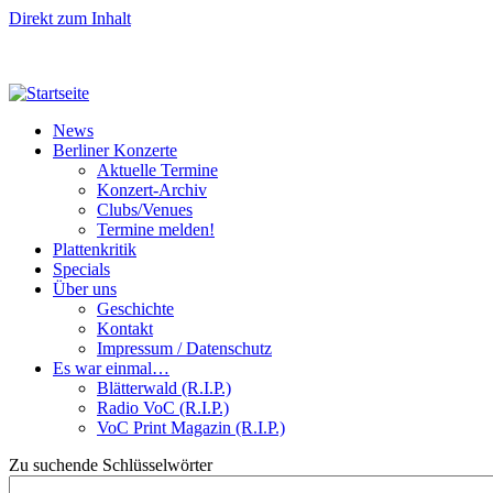
Direkt zum Inhalt
News
Berliner Konzerte
Aktuelle Termine
Konzert-Archiv
Clubs/Venues
Termine melden!
Plattenkritik
Specials
Über uns
Geschichte
Kontakt
Impressum / Datenschutz
Es war einmal…
Blätterwald (R.I.P.)
Radio VoC (R.I.P.)
VoC Print Magazin (R.I.P.)
Zu suchende Schlüsselwörter