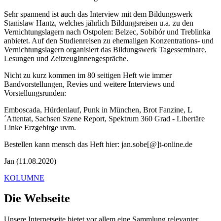
Sehr spannend ist auch das Interview mit dem Bildungswerk
Stanislaw Hantz, welches jährlich Bildungsreisen u.a. zu den
Vernichtungslagern nach Ostpolen: Belzec, Sobibór und Treblinka
anbietet. Auf den Studienreisen zu ehemaligen Konzentrations- und
Vernichtungslagern organisiert das Bildungswerk Tagesseminare,
Lesungen und ZeitzeugInnengespräche.
Nicht zu kurz kommen im 80 seitigen Heft wie immer
Bandvorstellungen, Revies und weitere Interviews und
Vorstellungsrunden:
Emboscada, Hürdenlauf, Punk in München, Brot Fanzine, L
´Attentat, Sachsen Szene Report, Spektrum 360 Grad - Libertäre
Linke Erzgebirge uvm.
Bestellen kann mensch das Heft hier: jan.sobe[@]t-online.de
Jan (11.08.2020)
KOLUMNE
Die Webseite
Unsere Internetseite bietet vor allem eine Sammlung relevanter